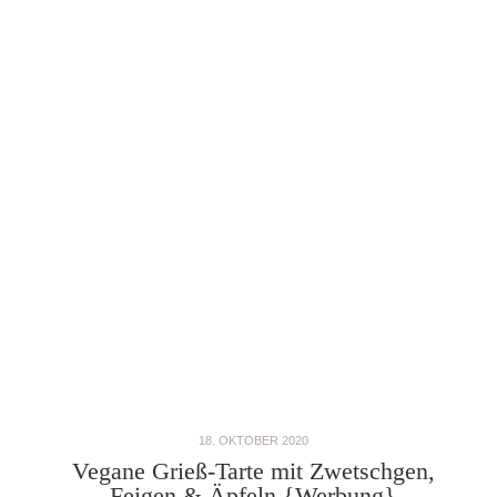
18. OKTOBER 2020
Vegane Grieß-Tarte mit Zwetschgen,
Feigen & Äpfeln {Werbung}