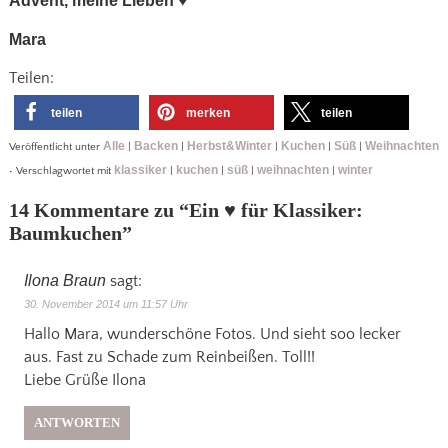
Advent, meine Lieben
♥
Mara
Teilen:
teilen
merken
teilen
Alle
Backen
Herbst&Winter
Kuchen
Süß
Weihnachten
Veröffentlicht unter
|
|
|
|
|
klassiker
kuchen
süß
weihnachten
winter
•
Verschlagwortet mit
|
|
|
|
14 Kommentare zu “
Ein ♥ für Klassiker:
Baumkuchen
”
Ilona Braun
sagt:
30. November 2014 um 11:57 Uhr
Hallo Mara, wunderschöne Fotos. Und sieht soo lecker
aus. Fast zu Schade zum Reinbeißen. Toll!!
Liebe Grüße Ilona
ANTWORTEN