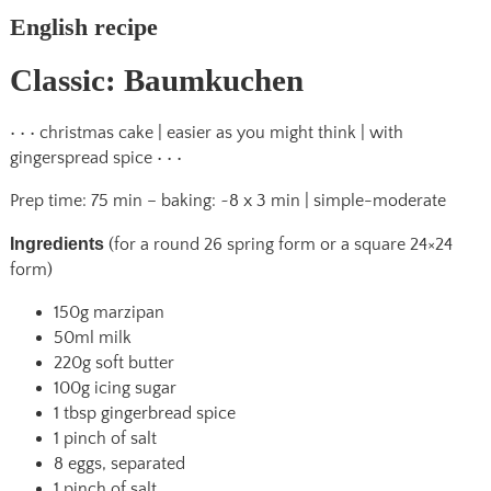
English recipe
Classic: Baumkuchen
• • • christmas cake | easier as you might think | with
gingerspread spice • • •
Prep time: 75 min – baking: ~8 x 3 min | simple-moderate
Ingredients
(for a round 26 spring form or a square 24×24
form)
150g marzipan
50ml milk
220g soft butter
100g icing sugar
1 tbsp gingerbread spice
1 pinch of salt
8 eggs, separated
1 pinch of salt