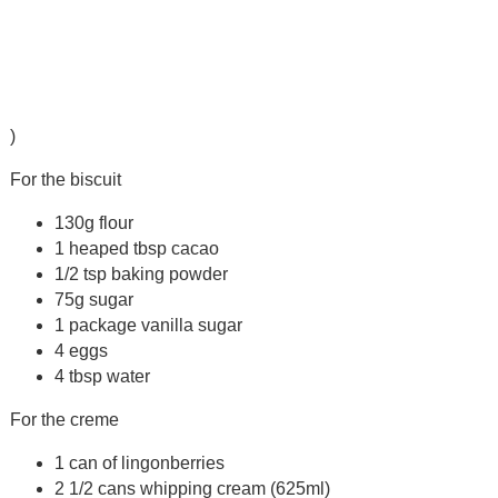
)
For the biscuit
130g flour
1 heaped tbsp cacao
1/2 tsp baking powder
75g sugar
1 package vanilla sugar
4 eggs
4 tbsp water
For the creme
1 can of lingonberries
2 1/2 cans whipping cream (625ml)