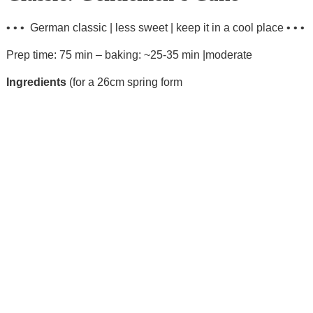
• • • German classic | less sweet | keep it in a cool place • • •
Prep time: 75 min – baking: ~25-35 min |moderate
Ingredients
(for a 26cm spring form