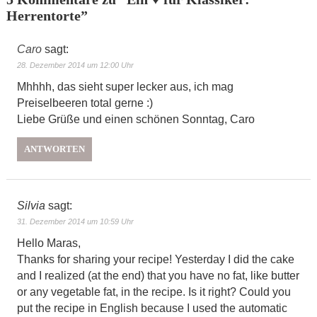
Herrentorte
”
Caro
sagt:
28. Dezember 2014 um 12:00 Uhr
Mhhhh, das sieht super lecker aus, ich mag
Preiselbeeren total gerne :)
Liebe Grüße und einen schönen Sonntag, Caro
ANTWORTEN
Silvia
sagt:
31. Dezember 2014 um 10:59 Uhr
Hello Maras,
Thanks for sharing your recipe! Yesterday I did the cake
and I realized (at the end) that you have no fat, like butter
or any vegetable fat, in the recipe. Is it right? Could you
put the recipe in English because I used the automatic