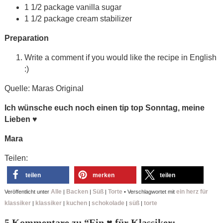
1 1/2 package vanilla sugar
1 1/2 package cream stabilizer
Preparation
Write a comment if you would like the recipe in English
:)
Quelle: Maras Original
Ich wünsche euch noch einen tip top Sonntag, meine
Lieben
♥
Mara
Teilen:
teilen
merken
teilen
Alle
Backen
Süß
Torte
ein herz für
Veröffentlicht unter
|
|
|
•
Verschlagwortet mit
klassiker
klassiker
kuchen
schokolade
süß
torte
|
|
|
|
|
5 Kommentare zu “
Ein ♥ für Klassiker: