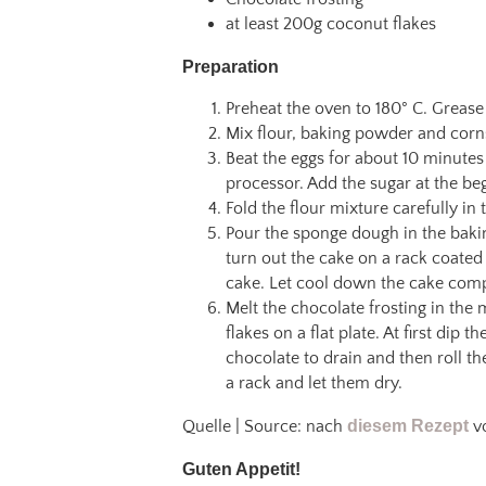
at least 200g coconut flakes
Preparation
Preheat the oven to 180° C. Grease
Mix flour, baking powder and cornst
Beat the eggs for about 10 minutes
processor. Add the sugar at the be
Fold the flour mixture carefully in
Pour the sponge dough in the bakin
turn out the cake on a rack coate
cake. Let cool down the cake compl
Melt the chocolate frosting in the 
flakes on a flat plate. At first dip
chocolate to drain and then roll t
a rack and let them dry.
Quelle | Source: nach
diesem Rezept
v
Guten Appetit!