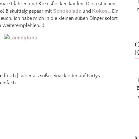
markt fahren und Kokosflocken kaufen. Die restlichen
m
o) Biskuitteig gepaar mit
Schokolade
und
Kokos
… Ein
 euch. Ich habe mich in die kleinen süßen Dinger sofort
 weiterempfehlen. ;)
O
E
age frisch | super als süßer Snack oder auf Partys • • •
 einfach
E