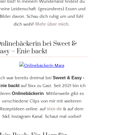
hier bist! In meinem Wunderland findest du
eine Leidenschaft: (gesünderes) Essen und
Bilder davon. Schau dich ruhig um und fühl
Mehr über mich.
dich wohl!
nlinebäckerin bei Sweet &
asy – Enie backt
Sweet & Easy -
Ich war bereits dreimal bei
nie backt
auf Sixx zu Gast. Seit 2021 bin ich
Onlinebäckerin
deren
. Mittlerweile gibt es
verschiedene Clips von mir mit weiteren
sixx-de
Rezeptideen online: auf
& auf dem
S&E Instagram Kanal. Schaut mal vorbei!