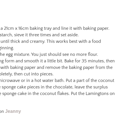
 a 21cm x 16cm baking tray and line it with baking paper.
arch, sieve it three times and set aside.
 until thick and creamy. This works best with a food
ginning.
 the egg mixture. You just should see no more flour.
g form and smooth it a little bit. Bake for 35 minutes, then
d with baking paper and remove the baking paper from the
etely, then cut into pieces.
microwave or in a hot water bath. Put a part of the coconut
 the sponge cake pieces in the chocolate, leave the surplus
he sponge cake in the coconut flakes. Put the Lamingtons on
on
Jeanny