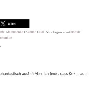
teilen
sch
Kleingebäck
Kuchen
Süß
biskuit
|
|
|
•
Verschlagwortet mit
|
schenken
”
phantastisch aus! <3 Aber ich finde, dass Kokos auch