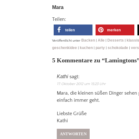
Mara
Teilen:
teilen
merken
Backen
Alle
Desserts
klassi
Veröffentlicht unter
|
|
|
geschenkidee
kuchen
party
schokolade
ver
|
|
|
|
5 Kommentare zu “
Lamingtons
Kathi
sagt:
17. Oktober 2012 um 15:23 Uhr
Mara, die kleinen süßen Dinger sehen 
einfach immer geht.
Liebste Grüße
Kathi
ANTWORTEN