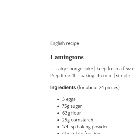
English recipe
Lamingtons
• • • airy sponge cake | keep fresh a few d
Prep time: 1h • baking: 35 min | simple
Ingredients
(for about 24 pieces)
3 eggs
75g sugar
63g flour
25g cornstarch
1/4 tsp baking powder
Chocolate frosting