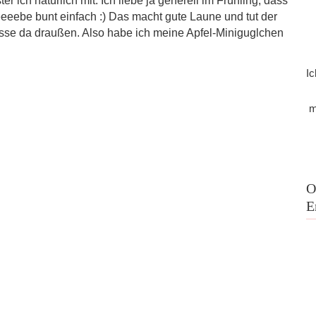
 ich natürlich mit. Ich liebe ja generell im Frühling, dass
iieeeebe bunt einfach :) Das macht gute Laune und tut der
tesse da draußen. Also habe ich meine Apfel-Miniguglchen
Ic
m
O
E