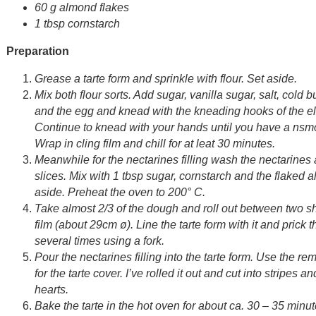
60 g almond flakes
1 tbsp cornstarch
Preparation
Grease a tarte form and sprinkle with flour. Set aside.
Mix both flour sorts. Add sugar, vanilla sugar, salt, cold b
and the egg and knead with the kneading hooks of the elc
Continue to knead with your hands until you have a nsm
Wrap in cling film and chill for at leat 30 minutes.
Meanwhile for the nectarines filling wash the nectarines 
slices. Mix with 1 tbsp sugar, cornstarch and the flaked 
aside. Preheat the oven to 200° C.
Take almost 2/3 of the dough and roll out between two sh
film (about 29cm ø). Line the tarte form with it and prick
several times using a fork.
Pour the nectarines filling into the tarte form. Use the r
for the tarte cover. I’ve rolled it out and cut into stripes a
hearts.
Bake the tarte in the hot oven for about ca. 30 – 35 minut