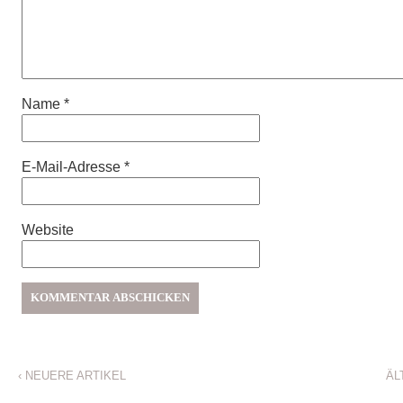
Name
*
E-Mail-Adresse
*
Website
‹
NEUERE ARTIKEL
ÄL