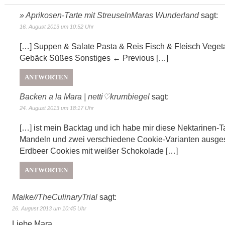
» Aprikosen-Tarte mit StreuselnMaras Wunderland
sagt:
16. August 2013 um 10:52 Uhr
[…] Suppen & Salate Pasta & Reis Fisch & Fleisch Vegeta
Gebäck Süßes Sonstiges ← Previous […]
ANTWORTEN
Backen a la Mara | netti♡krumbiegel
sagt:
24. August 2013 um 18:17 Uhr
[…] ist mein Backtag und ich habe mir diese Nektarinen-Ta
Mandeln und zwei verschiedene Cookie-Varianten ausge
Erdbeer Cookies mit weißer Schokolade […]
ANTWORTEN
Maike//TheCulinaryTrial
sagt:
26. August 2013 um 10:45 Uhr
Liebe Mara,