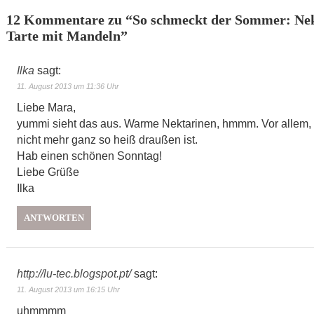
12 Kommentare zu “
So schmeckt der Sommer: Nek
Tarte mit Mandeln
”
Ilka
sagt:
11. August 2013 um 11:36 Uhr
Liebe Mara,
yummi sieht das aus. Warme Nektarinen, hmmm. Vor allem, 
nicht mehr ganz so heiß draußen ist.
Hab einen schönen Sonntag!
Liebe Grüße
Ilka
ANTWORTEN
http://lu-tec.blogspot.pt/
sagt:
11. August 2013 um 16:15 Uhr
uhmmmm