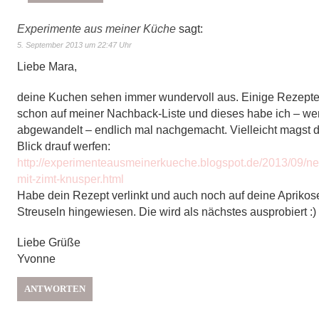
Experimente aus meiner Küche
sagt:
5. September 2013 um 22:47 Uhr
Liebe Mara,
deine Kuchen sehen immer wundervoll aus. Einige Rezepte
schon auf meiner Nachback-Liste und dieses habe ich – w
abgewandelt – endlich mal nachgemacht. Vielleicht magst d
Blick drauf werfen:
http://experimenteausmeinerkueche.blogspot.de/2013/09/nek
mit-zimt-knusper.html
Habe dein Rezept verlinkt und auch noch auf deine Aprikose
Streuseln hingewiesen. Die wird als nächstes ausprobiert :)
Liebe Grüße
Yvonne
ANTWORTEN