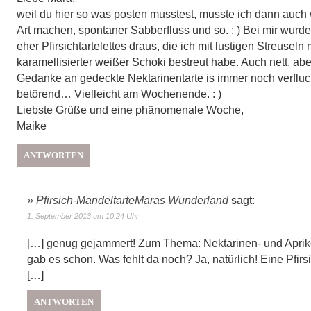
weil du hier so was posten musstest, musste ich dann auch 
Art machen, spontaner Sabberfluss und so. ; ) Bei mir wurd
eher Pfirsichtartelettes draus, die ich mit lustigen Streuseln 
karamellisierter weißer Schoki bestreut habe. Auch nett, abe
Gedanke an gedeckte Nektarinentarte is immer noch verfluc
betörend… Vielleicht am Wochenende. : )
Liebste Grüße und eine phänomenale Woche,
Maike
ANTWORTEN
» Pfirsich-MandeltarteMaras Wunderland
sagt:
1. September 2013 um 10:24 Uhr
[…] genug gejammert! Zum Thema: Nektarinen- und Aprik
gab es schon. Was fehlt da noch? Ja, natürlich! Eine Pfirsi
[…]
ANTWORTEN