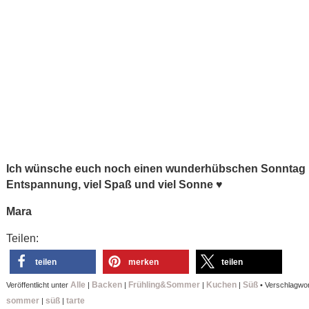
Ich wünsche euch noch einen wunderhübschen Sonntag m
Entspannung, viel Spaß und viel Sonne ♥
Mara
Teilen:
teilen
merken
teilen
Alle
Backen
Frühling&Sommer
Kuchen
Süß
Veröffentlicht unter
|
|
|
|
•
Verschlagwor
sommer
süß
tarte
|
|