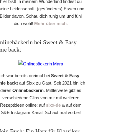
hier bist! In meinem Wunderland findest du
eine Leidenschaft: (gesünderes) Essen und
Bilder davon. Schau dich ruhig um und fühl
dich wohl!
Mehr über mich.
nlinebäckerin bei Sweet & Easy –
nie backt
Ich war bereits dreimal bei
Sweet & Easy -
nie backt
auf Sixx zu Gast. Seit 2021 bin ich
deren
Onlinebäckerin
. Mittlerweile gibt es
verschiedene Clips von mir mit weiteren
Rezeptideen online: auf
sixx-de
& auf dem
S&E Instagram Kanal. Schaut mal vorbei!
ein Buch: Ein Herz für Klassiker