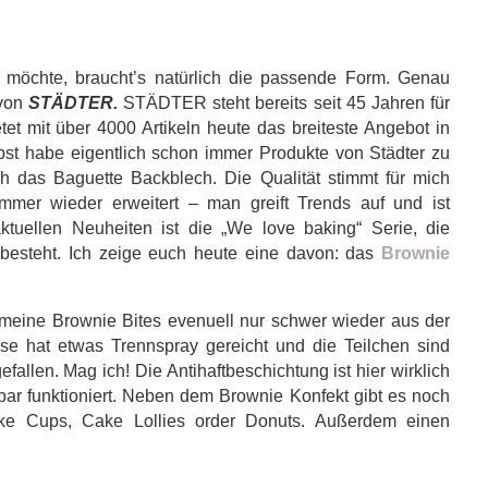
öchte, braucht’s natürlich die passende Form. Genau
 von
STÄDTER.
STÄDTER steht bereits seit 45 Jahren für
et mit über 4000 Artikeln heute das breiteste Angebot in
bst habe eigentlich schon immer Produkte von Städter zu
h das Baguette Backblech. Die Qualität stimmt für mich
mmer wieder erweitert – man greift Trends auf und ist
aktuellen Neuheiten ist die „We love baking“ Serie, die
esteht. Ich zeige euch heute eine davon: das
Brownie
h meine Brownie Bites evenuell nur schwer wieder aus der
se hat etwas Trennspray gereicht und die Teilchen sind
allen. Mag ich! Die Antihaftbeschichtung ist hier wirklich
ar funktioniert. Neben dem Brownie Konfekt gibt es noch
ke Cups, Cake Lollies order Donuts. Außerdem einen