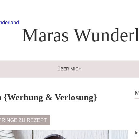
Maras
Wunderl
ÜBER MICH
M
h {Werbung & Verlosung}
PRINGE ZU REZEPT
Ic