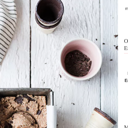
m
O
E
E
M