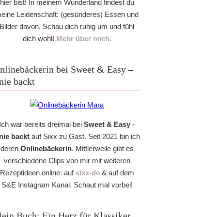
hier bist! In meinem Wunderland findest du
eine Leidenschaft: (gesünderes) Essen und
Bilder davon. Schau dich ruhig um und fühl
dich wohl!
Mehr über mich.
nlinebäckerin bei Sweet & Easy –
nie backt
Ich war bereits dreimal bei
Sweet & Easy -
nie backt
auf Sixx zu Gast. Seit 2021 bin ich
deren
Onlinebäckerin
. Mittlerweile gibt es
verschiedene Clips von mir mit weiteren
Rezeptideen online: auf
sixx-de
& auf dem
S&E Instagram Kanal. Schaut mal vorbei!
ein Buch: Ein Herz für Klassiker