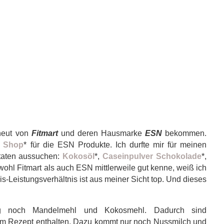
rneut von
Fitmart
und deren Hausmarke
ESN
bekommen.
r
Shop
* für die ESN Produkte. Ich durfte mir für meinen
taten aussuchen:
Kokosöl
*,
Caseinpulver Schokolade
*,
owohl Fitmart als auch ESN mittlerweile gut kenne, weiß ich
s-Leistungsverhältnis ist aus meiner Sicht top. Und dieses
g noch Mandelmehl und Kokosmehl. Dadurch sind
im Rezept enthalten. Dazu kommt nur noch Nussmilch und