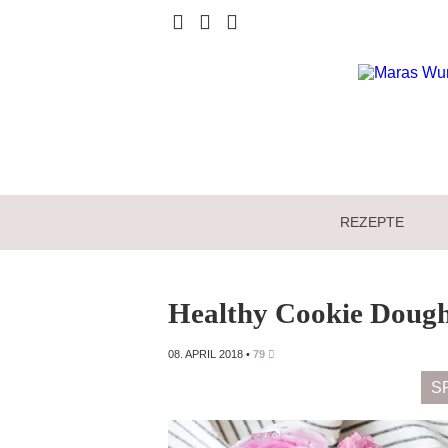
REZEPTE
Healthy Cookie Doug
08. APRIL 2018
•
79
S