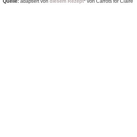
Quelle:
adaptiert von
diesem Rezept
* von Carrots for Claire