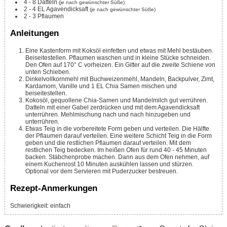
4 - 8
Datteln
(je nach gewünschter Süße)
2 - 4
EL
Agavendicksaft
(je nach gewünschter Süße)
2 - 3
Pflaumen
Anleitungen
Eine Kastenform mit Koksöl einfetten und etwas mit Mehl bestäuben.
Beiseitestellen. Pflaumen waschen und in kleine Stücke schneiden.
Den Ofen auf 170° C vorheizen. Ein Gitter auf die zweite Schiene von
unten Schieben.
Dinkelvollkornmehl mit Buchweizenmehl, Mandeln, Backpulver, Zimt,
Kardamom, Vanille und 1 EL Chia Samen mischen und
beiseitestellen.
Kokosöl, gequollene Chia-Samen und Mandelmilch gut verrühren.
Datteln mit einer Gabel zerdrücken und mit dem Agavendicksaft
unterrühren. Mehlmischung nach und nach hinzugeben und
unterrühren.
Etwas Teig in die vorbereitete Form geben und verteilen. Die Hälfte
der Pflaumen darauf verteilen. Eine weitere Schicht Teig in die Form
geben und die restlichen Pflaumen darauf verteilen. Mit dem
restlichen Teig bedecken. Im heißen Ofen für rund 40 - 45 Minuten
backen. Stäbchenprobe machen. Dann aus dem Ofen nehmen, auf
einem Kuchenrost 10 Minuten auskühlen lassen und stürzen.
Optional vor dem Servieren mit Puderzucker bestreuen.
Rezept-Anmerkungen
Schwierigkeit: einfach