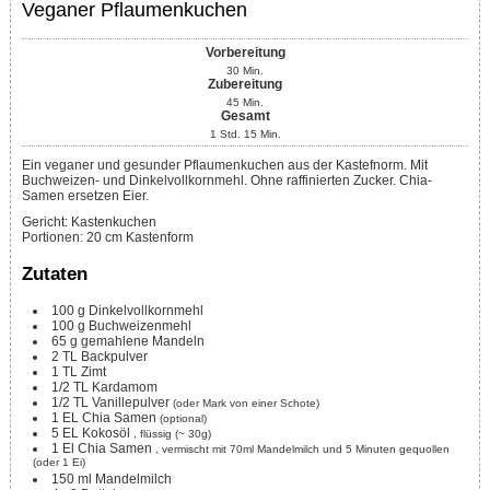
Veganer Pflaumenkuchen
Vorbereitung
30
Min.
Zubereitung
45
Min.
Gesamt
1
Std.
15
Min.
Ein veganer und gesunder Pflaumenkuchen aus der Kastefnorm. Mit
Buchweizen- und Dinkelvollkornmehl. Ohne raffinierten Zucker. Chia-
Samen ersetzen Eier.
Gericht:
Kastenkuchen
Portionen
:
20
cm Kastenform
Zutaten
100
g
Dinkelvollkornmehl
100
g
Buchweizenmehl
65
g
gemahlene Mandeln
2
TL
Backpulver
1
TL
Zimt
1/2
TL
Kardamom
1/2
TL
Vanillepulver
(oder Mark von einer Schote)
1
EL
Chia Samen
(optional)
5
EL
Kokosöl
, flüssig (~ 30g)
1
El
Chia Samen
, vermischt mit 70ml Mandelmilch und 5 Minuten gequollen
(oder 1 Ei)
150
ml
Mandelmilch