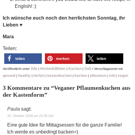
English! :)
Ich wünsche euch noch den herrlichsten Sonntag, ihr
Lieben
♥
Mara
Teilen:
teilen
merken
teilen
Alle
Herbst&Winter
Kuchen
Süß
Veröffentlicht unter
|
|
|
•
Verschlagwortet mit
gesund
healthy
herbst
kastenkuchen
kuchen
pflaumen
süß
vegan
|
|
|
|
|
|
|
3 Kommentare zu “
Veganer Pflaumenkuchen aus
der Kastenform
”
Paula
sagt:
10. Oktober 2016 um 21:05 Uhr
Eine gute Idee für Mittagsessen für die ganze Familie!
Ich werde es unbedingt backen=)