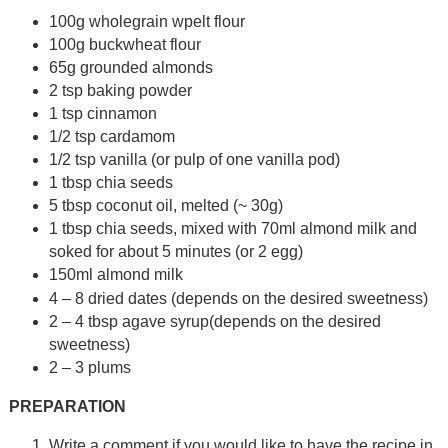
100g wholegrain wpelt flour
100g buckwheat flour
65g grounded almonds
2 tsp baking powder
1 tsp cinnamon
1/2 tsp cardamom
1/2 tsp vanilla (or pulp of one vanilla pod)
1 tbsp chia seeds
5 tbsp coconut oil, melted (~ 30g)
1 tbsp chia seeds, mixed with 70ml almond milk and
soked for about 5 minutes (or 2 egg)
150ml
almond milk
4 – 8 dried dates (depends on the desired sweetness)
2 – 4 tbsp agave syrup(depends on the desired
sweetness)
2 – 3 plums
PRE
PARATION
Write a comment if you would like to have the recipe in