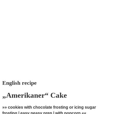
English recipe
„Amerikaner“ Cake
»» cookies with chocolate frosting or icing sugar
frosting | easy peasy prep | with popcorn ««