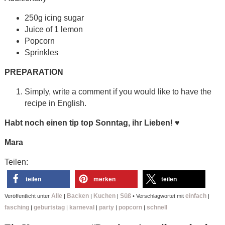
250g icing sugar
Juice of 1 lemon
Popcorn
Sprinkles
PREPARATION
Simply, write a comment if you would like to have the
recipe in English.
Habt noch einen tip top Sonntag, ihr Lieben!
♥
Mara
Teilen:
teilen
merken
teilen
Alle
Backen
Kuchen
Süß
einfach
Veröffentlicht unter
|
|
|
•
Verschlagwortet mit
|
fasching
geburtstag
karneval
party
popcorn
schnell
|
|
|
|
|