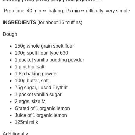
Prep time: 40 min •• baking: 15 min •• difficulty: very simple
INGREDIENTS
(for about 16 muffins)
Dough
150g whole grain spelt flour
100g spelt flour, type 630
1 packet vanilla pudding powder
1 pinch of salt
1 tsp baking powder
100g butter, soft
75g sugar, I used Erythrit
1 packet vanilla sugar
2 eggs, size M
Grated of 1 organic lemon
Juice of 1 organic lemon
125ml milk
Additionally