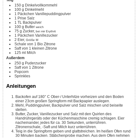
150
g
Dinkelvollkornmehl
100
g
Dinkelmehl
1
Päckchen
Vanillepuddingpulver
1
Prise
Salz
1
TL
Backpulver
100
g
Butter
weich
75
g
Zucker,
bei mir Erythrit
1
Päckchen
Vanillezucker
2
Eier,
Größe M
Schale von 1 Bio Zitrone
Saft von 1 kleinen Zitrone
125
ml
Milch
Außerdem
250
g
Puderzucker
Saft von 1 Zitrone
Popcorn
Sprinkles
Anleitungen
Backofen auf 180° C Ober-/ Unterhitze vorheizen und den Boden
einer 23cm großen Springform mit Backpapier auslegen.
Mehl, Puddingpulver, Backpulver und Salz mischen und beiseite
stellen.
Butter, Zucker, Vanillezucker und Salz mit den Quirlen des
Handrührgeräts oder der Küchenmaschine cremig schlagen. Eier
nacheinander, jedes für ca. 30 Sekunden, unterrühren.
Zitronenschale, -Saft und Milch kurz unterrühren.
Teig in die Springform geben und glattstreichen. Im heißen Ofen rund
30 Minuten backen. Stäbchenprobe machen. Aus dem Ofen nehmen