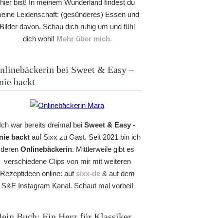
hier bist! In meinem Wunderland findest du
eine Leidenschaft: (gesünderes) Essen und
Bilder davon. Schau dich ruhig um und fühl
dich wohl!
Mehr über mich.
nlinebäckerin bei Sweet & Easy –
nie backt
Ich war bereits dreimal bei
Sweet & Easy -
nie backt
auf Sixx zu Gast. Seit 2021 bin ich
deren
Onlinebäckerin
. Mittlerweile gibt es
verschiedene Clips von mir mit weiteren
Rezeptideen online: auf
sixx-de
& auf dem
S&E Instagram Kanal. Schaut mal vorbei!
ein Buch: Ein Herz für Klassiker