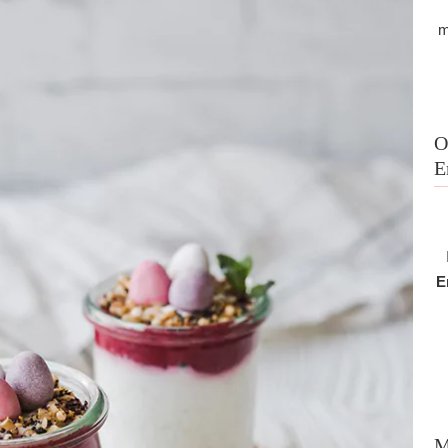
m
O
E
E
M