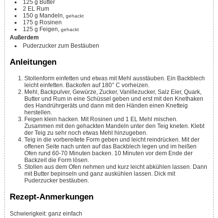
125
g
Butter
2
EL
Rum
150
g
Mandeln,
gehackt
175
g
Rosinen
125
g
Feigen,
gehackt
Außerdem
Puderzucker zum Bestäuben
Anleitungen
Stollenform einfetten und etwas mit Mehl ausstäuben. Ein Backblech
leicht einfetten. Backofen auf 180° C vorheizen.
Mehl, Backpulver, Gewürze, Zucker, Vanillezucker, Salz Eier, Quark,
Butter und Rum in eine Schüssel geben und erst mit den Knethaken
des Handrührgeräts und dann mit den Händen einen Knetteig
herstellen.
Feigen klein hacken. Mit Rosinen und 1 EL Mehl mischen.
Zusammen mit den gehackten Mandeln unter den Teig kneten. Klebt
der Teig zu sehr noch etwas Mehl hinzugeben.
Teig in die vorbereitete Form geben und leicht reindrücken. Mit der
offenen Seite nach unten auf das Backblech legen und im heißen
Ofen rund 60-70 Minuten backen. 10 Minuten vor dem Ende der
Backzeit die Form lösen.
Stollen aus dem Ofen nehmen und kurz leicht abkühlen lassen. Dann
mit Butter bepinseln und ganz auskühlen lassen. Dick mit
Puderzucker bestäuben.
Rezept-Anmerkungen
Schwierigkeit: ganz einfach