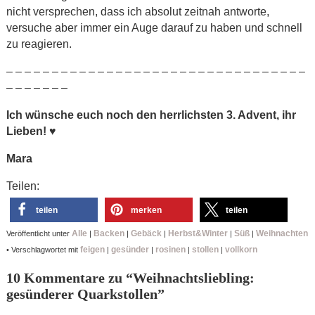
nicht versprechen, dass ich absolut zeitnah antworte,
versuche aber immer ein Auge darauf zu haben und schnell
zu reagieren.
– – – – – – – – – – – – – – – – – – – – – – – – – – – – – – – – –
– – – – – – –
Ich wünsche euch noch den herrlichsten 3. Advent, ihr
Lieben!
♥
Mara
Teilen:
teilen
merken
teilen
Alle
Backen
Gebäck
Herbst&Winter
Süß
Weihnachten
Veröffentlicht unter
|
|
|
|
|
feigen
gesünder
rosinen
stollen
vollkorn
•
Verschlagwortet mit
|
|
|
|
10 Kommentare zu “
Weihnachtsliebling:
gesünderer Quarkstollen
”