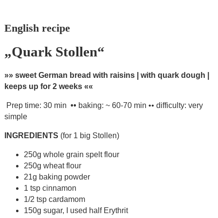
English recipe
„Quark Stollen“
»» sweet German bread with raisins | with quark dough |
keeps up for 2 weeks ««
Prep time: 30 min
••
baking: ~ 60-70 min •• difficulty: very
simple
INGREDIENTS
(for 1 big Stollen)
250g whole grain spelt flour
250g wheat flour
21g baking powder
1 tsp cinnamon
1/2 tsp cardamom
150g sugar, I used half Erythrit