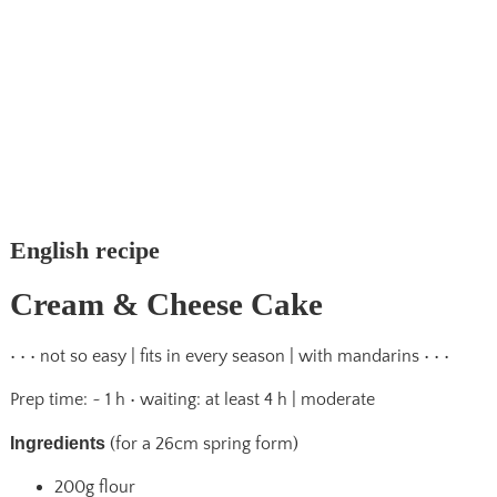
English recipe
Cream & Cheese Cake
• • • not so easy | fits in every season | with mandarins • • •
Prep time: ~ 1 h • waiting: at least 4 h | moderate
Ingredients
(for a 26cm spring form)
200g flour