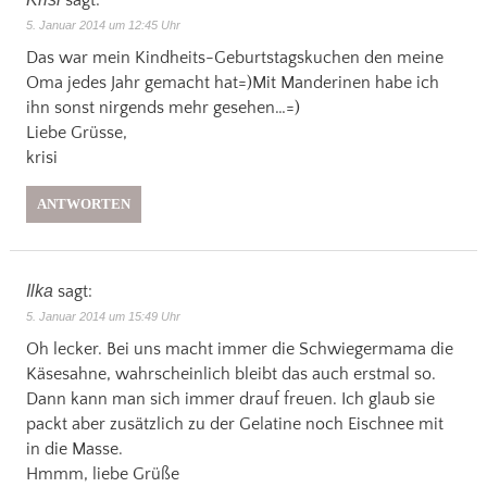
5. Januar 2014 um 12:45 Uhr
Das war mein Kindheits-Geburtstagskuchen den meine
Oma jedes Jahr gemacht hat=)Mit Manderinen habe ich
ihn sonst nirgends mehr gesehen…=)
Liebe Grüsse,
krisi
ANTWORTEN
Ilka
sagt:
5. Januar 2014 um 15:49 Uhr
Oh lecker. Bei uns macht immer die Schwiegermama die
Käsesahne, wahrscheinlich bleibt das auch erstmal so.
Dann kann man sich immer drauf freuen. Ich glaub sie
packt aber zusätzlich zu der Gelatine noch Eischnee mit
in die Masse.
Hmmm, liebe Grüße