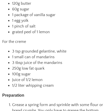
120g butter
60g sugar
1 package of vanilla sugar
1 egg yolk
1 pinch of salt
grated peel of 1 lemon
For the creme
3 tsp grounded gelantine, white
1 small can of mandarins
3 tbsp juice of the mandarins
250g low fat quark
100g sugar
Juice of 1/2 lemon
1/2 liter whipping cream
Preparation
Grease a spring form and sprinkle with some flour or
bread crumbs. You only have to grease the bottom.