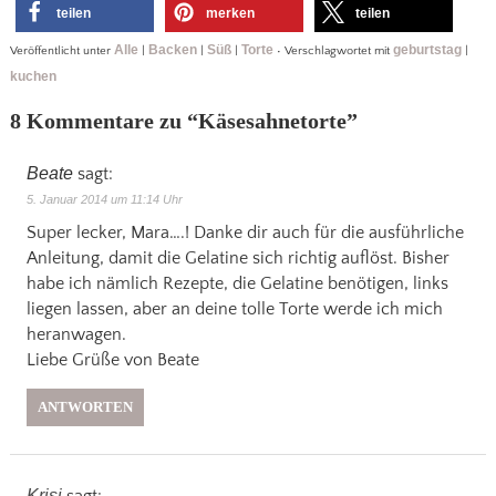
teilen
merken
teilen
Alle
Backen
Süß
Torte
geburtstag
Veröffentlicht unter
|
|
|
•
Verschlagwortet mit
|
kuchen
8 Kommentare zu “
Käsesahnetorte
”
Beate
sagt:
5. Januar 2014 um 11:14 Uhr
Super lecker, Mara….! Danke dir auch für die ausführliche
Anleitung, damit die Gelatine sich richtig auflöst. Bisher
habe ich nämlich Rezepte, die Gelatine benötigen, links
liegen lassen, aber an deine tolle Torte werde ich mich
heranwagen.
Liebe Grüße von Beate
ANTWORTEN
Krisi
sagt: