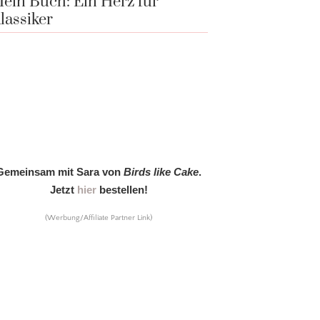
ein Buch: Ein Herz für
lassiker
Gemeinsam mit Sara von
Birds like Cake
.
Jetzt
hier
bestellen!
(Werbung/Affiliate Partner Link)