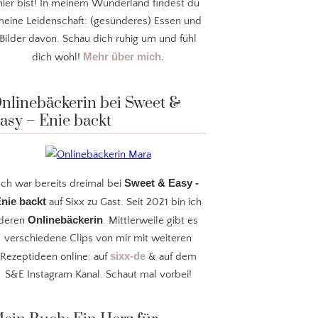
hier bist! In meinem Wunderland findest du
eine Leidenschaft: (gesünderes) Essen und
Bilder davon. Schau dich ruhig um und fühl
Mehr über mich.
dich wohl!
nlinebäckerin bei Sweet &
asy – Enie backt
Sweet & Easy -
Ich war bereits dreimal bei
nie backt
auf Sixx zu Gast. Seit 2021 bin ich
Onlinebäckerin
deren
. Mittlerweile gibt es
verschiedene Clips von mir mit weiteren
sixx-de
Rezeptideen online: auf
& auf dem
S&E Instagram Kanal. Schaut mal vorbei!