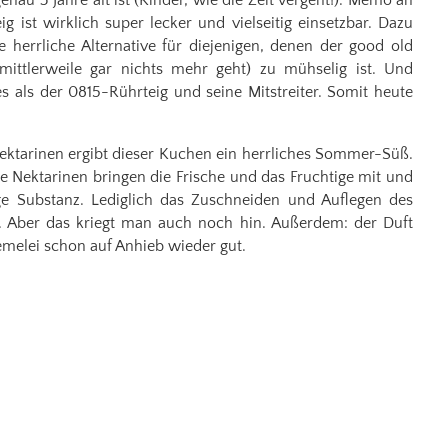
genau 3 Jahre alt ist (Kinder, wie die Zeit vergeht!). Memo an
g ist wirklich super lecker und vielseitig einsetzbar. Dazu
e herrliche Alternative für diejenigen, denen der good old
mittlerweile gar nichts mehr geht) zu mühselig ist. Und
 als der 0815-Rührteig und seine Mitstreiter. Somit heute
!
ktarinen ergibt dieser Kuchen ein herrliches Sommer-Süß.
die Nektarinen bringen die Frische und das Fruchtige mit und
ige Substanz. Lediglich das Zuschneiden und Auflegen des
ig. Aber das kriegt man auch noch hin. Außerdem: der Duft
melei schon auf Anhieb wieder gut.