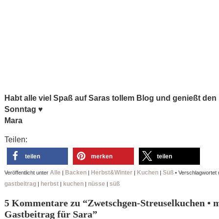
Habt alle viel Spaß auf Saras tollem Blog und genießt den
Sonntag ♥
Mara
Teilen:
teilen
merken
teilen
Alle
Backen
Herbst&Winter
Kuchen
Süß
Veröffentlicht unter
|
|
|
|
•
Verschlagwortet 
gastbeitrag
herbst
kuchen
nüsse
süß
|
|
|
|
5 Kommentare zu “
Zwetschgen-Streuselkuchen • 
Gastbeitrag für Sara
”