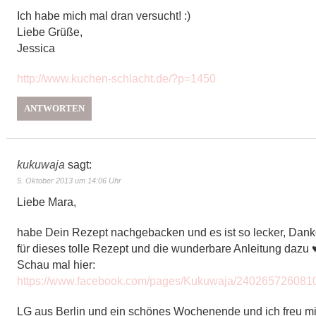
Ich habe mich mal dran versucht! :)
Liebe Grüße,
Jessica
http://www.kuchen-schlacht.de/?p=1450
ANTWORTEN
kukuwaja
sagt:
5. Oktober 2013 um 14:06 Uhr
Liebe Mara,
habe Dein Rezept nachgebacken und es ist so lecker, Dan
für dieses tolle Rezept und die wunderbare Anleitung dazu 
Schau mal hier:
https://www.facebook.com/pages/Kukuwaja/240265726081
LG aus Berlin und ein schönes Wochenende und ich freu m