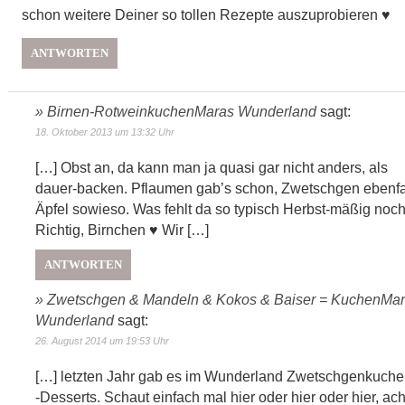
schon weitere Deiner so tollen Rezepte auszuprobieren ♥
ANTWORTEN
» Birnen-RotweinkuchenMaras Wunderland
sagt:
18. Oktober 2013 um 13:32 Uhr
[…] Obst an, da kann man ja quasi gar nicht anders, als
dauer-backen. Pflaumen gab’s schon, Zwetschgen ebenfa
Äpfel sowieso. Was fehlt da so typisch Herbst-mäßig noc
Richtig, Birnchen ♥ Wir […]
ANTWORTEN
» Zwetschgen & Mandeln & Kokos & Baiser = KuchenMa
Wunderland
sagt:
26. August 2014 um 19:53 Uhr
[…] letzten Jahr gab es im Wunderland Zwetschgenkuche
-Desserts. Schaut einfach mal hier oder hier oder hier, ach