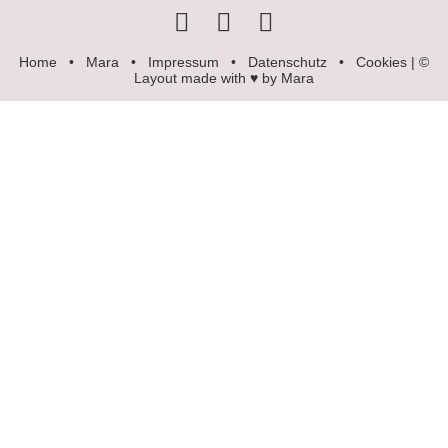
Home
•
Mara
•
Impressum
•
Datenschutz
•
Cookies
| ©
Layout made with ♥ by Mara