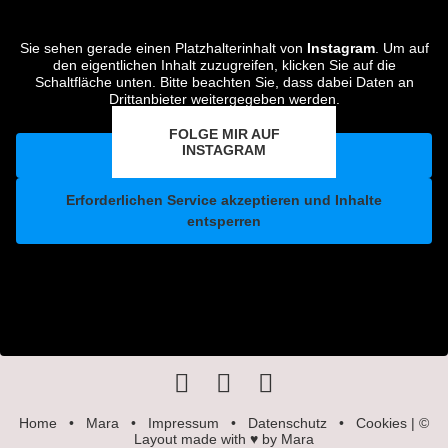
Sie sehen gerade einen Platzhalterinhalt von
Instagram
. Um auf
den eigentlichen Inhalt zuzugreifen, klicken Sie auf die
Schaltfläche unten. Bitte beachten Sie, dass dabei Daten an
Drittanbieter weitergegeben werden.
Mehr Informationen
FOLGE MIR AUF
INSTAGRAM
Inhalt entsperren
Erforderlichen Service akzeptieren und Inhalte
entsperren
Home
•
Mara
•
Impressum
•
Datenschutz
•
Cookies
| ©
Layout made with ♥ by Mara