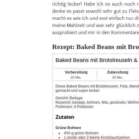
richtig lecker! Habe ich so auch noch 
denke es passt sowohl sehr gut zu Fleis
macht es wie ich und esst einfach nur
meine Mahlzeit und war sehr glücklich 
ausprobiert und mir in den Kommentaren 
Rezept: Baked Beans mit Bro
Baked Beans mit Brotstreuseln &
Vorbereitung
Zubereitung
20
Min.
20
Min.
Diese Baked Beans mit Brotstreuseln, Feta, Mandeln und Cranberries eignen sich super als Weihnachtsbeilage. Einfach
gemacht und super lecker.
Gericht:
Beilage
Keyword:
beilage, bohnen, feta, gesünder, Weih
Portionen
:
4
Portionen
Zutaten
Grüne Bohnen
450
g
grüne Bohnen
1
große oder 2 kleine Knoblauchzehen