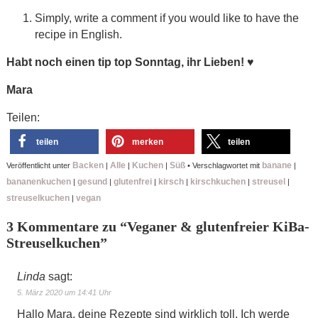
Simply, write a comment if you would like to have the
recipe in English.
Habt noch einen tip top Sonntag, ihr Lieben!
♥
Mara
Teilen:
teilen
merken
teilen
Backen
Alle
Kuchen
Süß
banane
Veröffentlicht unter
|
|
|
•
Verschlagwortet mit
|
bananenkuchen
gesund
glutenfrei
kirsch
kirschkuchen
streusel
|
|
|
|
|
|
streuselkuchen
vegan
|
3 Kommentare zu “
Veganer & glutenfreier KiBa-
Streuselkuchen
”
Linda
sagt:
5. März 2020 um 14:41 Uhr
Hallo Mara, deine Rezepte sind wirklich toll. Ich werde