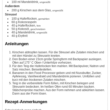
100
ml
Mandeldrink,
ungesüßt
Außerdem
200
g
Kirschen aus dem Glas,
ungesüßt
Streusel
100
g
Haferflocken,
gemahlen
60
g
Kokosraspeln
40
g
Haferflocken,
fein
50
g
Kokosöl,
geschmolzen
40
g
Mandeldrink,
ungesüßt
40
g
Erythrit
Anleitungen
Kirschen abtropfen lassen. Für die Streusel alle Zutaten mischen und
mit den Händel zu Streuseln kneten.
Den Boden einer 23cm große Springform mit Backpapier auslegen.
Ofen auf 175° C Ober-/ Unterhitze vorheizen.
Für den Teig die Haferlocken fein mahlen. Mit Backpulver, Natron und
Salz mischen. Beiseitestellen.
Bananen in den Food Processor geben und mit Nussbutter, Zucker,
Apfelessig, Vanilleextrakt und Mandeldrink pürieren. Umfüllen und
kurz mit den trockenen Zutaten mischen.
Teig in die vorbereitete Form füllen, mit Kirschen belegen und
Streuseln bedecken. Im heißen Ofen rund 60 Minuten backen.
Stäbchenprobe machen. Aus der Form nehmen und abkühlen lassen.
Dann aus der Form lösen.
Rezept-Anmerkungen