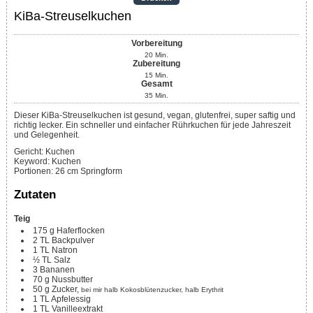
KiBa-Streuselkuchen
Vorbereitung
20
Min.
Zubereitung
15
Min.
Gesamt
35
Min.
Dieser KiBa-Streuselkuchen ist gesund, vegan, glutenfrei, super saftig und
richtig lecker. Ein schneller und einfacher Rührkuchen für jede Jahreszeit
und Gelegenheit.
Gericht:
Kuchen
Keyword:
Kuchen
Portionen
:
26
cm Springform
Zutaten
Teig
175
g
Haferflocken
2
TL
Backpulver
1
TL
Natron
½
TL
Salz
3
Bananen
70
g
Nussbutter
50
g
Zucker,
bei mir halb Kokosblütenzucker, halb Erythrit
1
TL
Apfelessig
1
TL
Vanilleextrakt