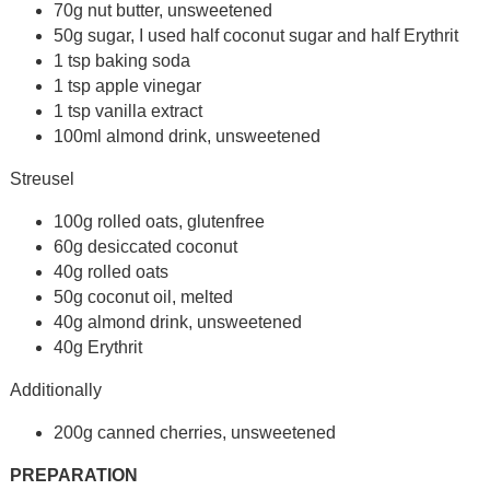
70g nut butter, unsweetened
50g sugar, I used half coconut sugar and half Erythrit
1 tsp baking soda
1 tsp apple vinegar
1 tsp vanilla extract
100ml almond drink, unsweetened
Streusel
100g rolled oats, glutenfree
60g desiccated coconut
40g rolled oats
50g coconut oil, melted
40g almond drink, unsweetened
40g Erythrit
Additionally
200g canned cherries, unsweetened
PREPARATION