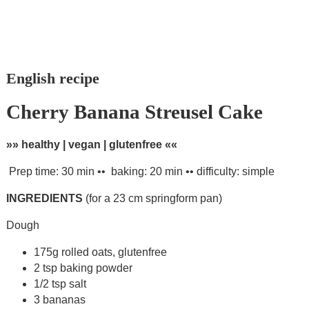
English recipe
Cherry Banana Streusel Cake
»» healthy | vegan | glutenfree ««
Prep time: 30 min •• baking: 20 min •• difficulty: simple
INGREDIENTS
(for a 23 cm springform pan)
Dough
175g rolled oats, glutenfree
2 tsp baking powder
1/2 tsp salt
3 bananas