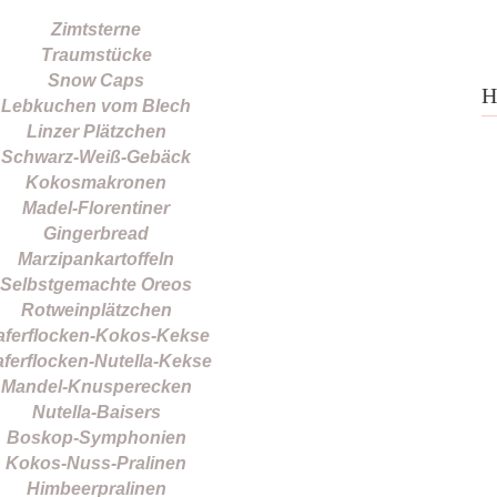
Zimtsterne
Traumstücke
Snow Caps
H
Lebkuchen vom Blech
Linzer Plätzchen
Schwarz-Weiß-Gebäck
Kokosmakronen
Madel-Florentiner
Gingerbread
Marzipankartoffeln
Selbstgemachte Oreos
Rotweinplätzchen
aferflocken-Kokos-Kekse
ferflocken-Nutella-Kekse
Mandel-Knusperecken
Nutella-Baisers
Boskop-Symphonien
Kokos-Nuss-Pralinen
Himbeerpralinen