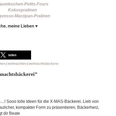
aumkuchen-Petits-Fours
Kokospralinen
presso-Marzipan-Pralinen
che, meine Lieben ♥
teilen
chen
weihnachten
weihnachtsbäckerei
|
|
hnachtsbäckerei
”
! Sooo tolle Ideen für die X-MAS-Bäckerei. Lieb von
aulicher, kompakter Form zu präsentieren. Bäckerherz,
t dir Beate