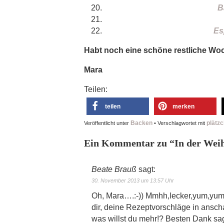
B
Es
Habt noch eine schöne restliche Wo
Mara
Teilen:
teilen
merken
Backen
plätz
Veröffentlicht unter
•
Verschlagwortet mit
Ein Kommentar zu “
In der Wei
Beate Brauß
sagt:
30. November 2013 um 13:57 Uhr
Oh, Mara….:-)) Mmhh,lecker,yum,yum…
dir, deine Rezeptvorschläge in ansch
was willst du mehr!? Besten Dank sag