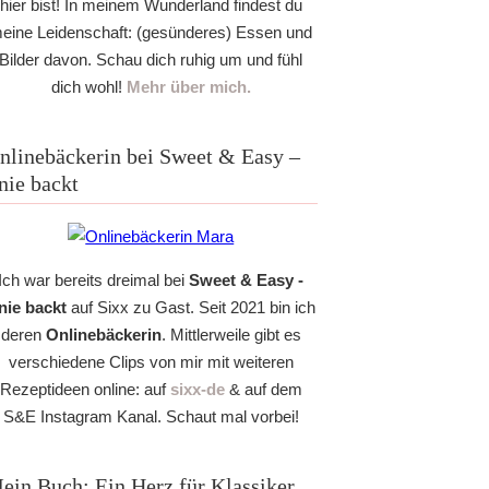
hier bist! In meinem Wunderland findest du
eine Leidenschaft: (gesünderes) Essen und
Bilder davon. Schau dich ruhig um und fühl
dich wohl!
Mehr über mich.
nlinebäckerin bei Sweet & Easy –
nie backt
Ich war bereits dreimal bei
Sweet & Easy -
nie backt
auf Sixx zu Gast. Seit 2021 bin ich
deren
Onlinebäckerin
. Mittlerweile gibt es
verschiedene Clips von mir mit weiteren
Rezeptideen online: auf
sixx-de
& auf dem
S&E Instagram Kanal. Schaut mal vorbei!
ein Buch: Ein Herz für Klassiker