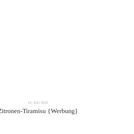
19. JULI 2015
Zitronen-Tiramisu {Werbung}