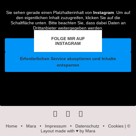
Sie sehen gerade einen Platzhalterinhalt von
Instagram
. Um auf
den eigentlichen Inhalt zuzugreifen, klicken Sie auf die
Schaltfläche unten. Bitte beachten Sie, dass dabei Daten an
Drittanbieter weitergegeben werden.
Mehr Informationen
FOLGE MIR AUF
INSTAGRAM
Inhalt entsperren
Erforderlichen Service akzeptieren und Inhalte
entsperren
Home
•
Mara
•
Impressum
•
Datenschutz
•
Cookies
| ©
Layout made with ♥ by Mara