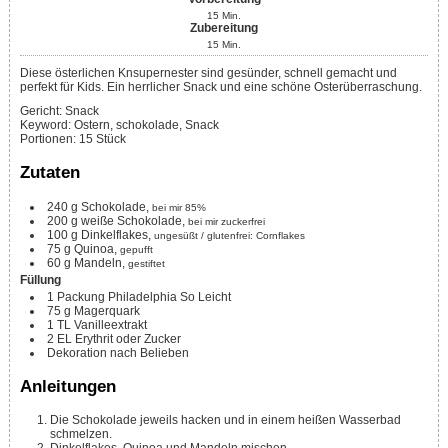
15
Min.
Zubereitung
15
Min.
Diese österlichen Knsupernester sind gesünder, schnell gemacht und
perfekt für Kids. Ein herrlicher Snack und eine schöne Osterüberraschung.
Gericht:
Snack
Keyword:
Ostern, schokolade, Snack
Portionen
:
15
Stück
Zutaten
240
g
Schokolade,
bei mir 85%
200
g
weiße Schokolade,
bei mir zuckerfrei
100
g
Dinkelflakes,
ungesüßt / glutenfrei: Cornflakes
75
g
Quinoa,
gepufft
60
g
Mandeln,
gestiftet
Füllung
1
Packung
Philadelphia So Leicht
75
g
Magerquark
1
TL
Vanilleextrakt
2
EL
Erythrit oder Zucker
Dekoration nach Belieben
Anleitungen
Die Schokolade jeweils hacken und in einem heißen Wasserbad
schmelzen.