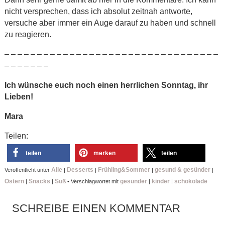
nicht versprechen, dass ich absolut zeitnah antworte,
versuche aber immer ein Auge darauf zu haben und schnell
zu reagieren.
– – – – – – – – – – – – – – – – – – – – – – – – – – – – – – – – –
– – – – – – –
Ich wünsche euch noch einen herrlichen Sonntag, ihr
Lieben!
Mara
Teilen:
teilen
merken
teilen
Alle
Desserts
Frühling&Sommer
gesund & gesünder
Veröffentlicht unter
|
|
|
|
Ostern
Snacks
Süß
gesünder
kinder
schokolade
|
|
•
Verschlagwortet mit
|
|
SCHREIBE EINEN KOMMENTAR