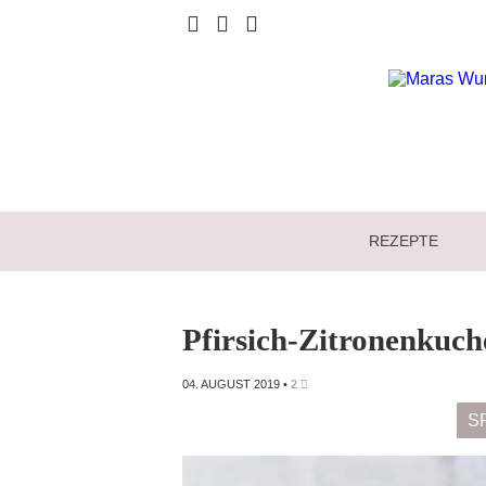
REZEPTE
Pfirsich-Zitronenkuc
04. AUGUST 2019
•
2
S