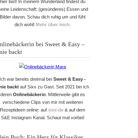
hier bist! In meinem Wunderland findest du
eine Leidenschaft: (gesünderes) Essen und
Bilder davon. Schau dich ruhig um und fühl
dich wohl!
Mehr über mich.
nlinebäckerin bei Sweet & Easy –
nie backt
Ich war bereits dreimal bei
Sweet & Easy -
nie backt
auf Sixx zu Gast. Seit 2021 bin ich
deren
Onlinebäckerin
. Mittlerweile gibt es
verschiedene Clips von mir mit weiteren
Rezeptideen online: auf
sixx-de
& auf dem
S&E Instagram Kanal. Schaut mal vorbei!
ein Buch: Ein Herz für Klassiker