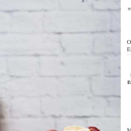
m
O
E
E
M