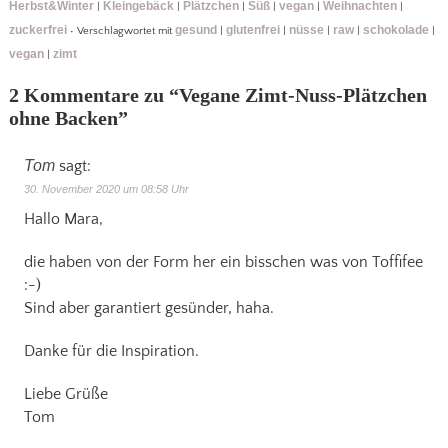
Herbst&Winter
Kleingebäck
Plätzchen
Süß
vegan
Weihnachten
|
|
|
|
|
|
zuckerfrei
gesund
glutenfrei
nüsse
raw
schokolade
•
Verschlagwortet mit
|
|
|
|
|
vegan
zimt
|
2 Kommentare zu “
Vegane Zimt-Nuss-Plätzchen
ohne Backen
”
Tom
sagt:
30. November 2020 um 08:58 Uhr
Hallo Mara,
die haben von der Form her ein bisschen was von Toffifee
:-)
Sind aber garantiert gesünder, haha.
Danke für die Inspiration.
Liebe Grüße
Tom