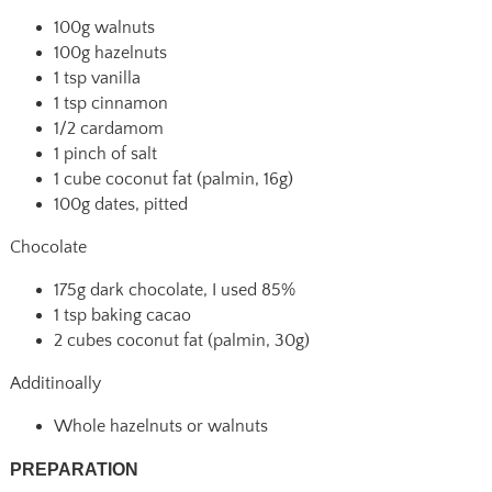
100g walnuts
100g hazelnuts
1 tsp vanilla
1 tsp cinnamon
1/2 cardamom
1 pinch of salt
1 cube coconut fat (palmin, 16g)
100g dates, pitted
Chocolate
175g dark chocolate, I used 85%
1 tsp baking cacao
2 cubes coconut fat (palmin, 30g)
Additinoally
Whole hazelnuts or walnuts
PREPARATION