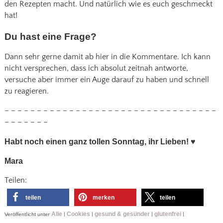
den Rezepten macht. Und natürlich wie es euch geschmeckt
hat!
Du hast eine Frage?
Dann sehr gerne damit ab hier in die Kommentare. Ich kann
nicht versprechen, dass ich absolut zeitnah antworte,
versuche aber immer ein Auge darauf zu haben und schnell
zu reagieren.
– – – – – – – – – – – – – – – – – – – – – – – – – – – – – – – – –
– – – – – – –
Habt noch einen ganz tollen Sonntag, ihr Lieben!
♥
Mara
Teilen:
teilen
merken
teilen
Alle
Cookies
gesund & gesünder
glutenfrei
Veröffentlicht unter
|
|
|
|