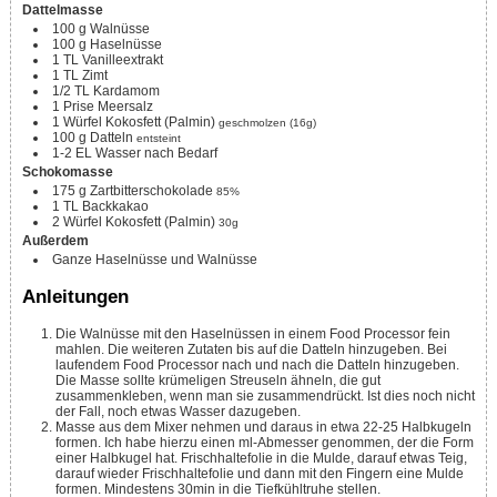
Dattelmasse
100
g
Walnüsse
100
g
Haselnüsse
1
TL
Vanilleextrakt
1
TL
Zimt
1/2
TL
Kardamom
1
Prise
Meersalz
1
Würfel
Kokosfett (Palmin)
geschmolzen (16g)
100
g
Datteln
entsteint
1-2
EL
Wasser nach Bedarf
Schokomasse
175
g
Zartbitterschokolade
85%
1
TL
Backkakao
2
Würfel
Kokosfett (Palmin)
30g
Außerdem
Ganze Haselnüsse und Walnüsse
Anleitungen
Die Walnüsse mit den Haselnüssen in einem Food Processor fein
mahlen. Die weiteren Zutaten bis auf die Datteln hinzugeben. Bei
laufendem Food Processor nach und nach die Datteln hinzugeben.
Die Masse sollte krümeligen Streuseln ähneln, die gut
zusammenkleben, wenn man sie zusammendrückt. Ist dies noch nicht
der Fall, noch etwas Wasser dazugeben.
Masse aus dem Mixer nehmen und daraus in etwa 22-25 Halbkugeln
formen. Ich habe hierzu einen ml-Abmesser genommen, der die Form
einer Halbkugel hat. Frischhaltefolie in die Mulde, darauf etwas Teig,
darauf wieder Frischhaltefolie und dann mit den Fingern eine Mulde
formen. Mindestens 30min in die Tiefkühltruhe stellen.