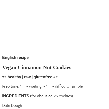
English recipe
Vegan Cinnamon Nut Cookies
»» healthy | raw | glutenfree ««
Prep time: 1 h •• waiting: ~ 1 h •• difficulty: simple
INGREDIENTS
(for about 22-25 cookies)
Date Dough