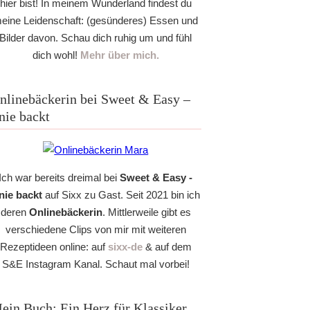
hier bist! In meinem Wunderland findest du
eine Leidenschaft: (gesünderes) Essen und
Bilder davon. Schau dich ruhig um und fühl
dich wohl!
Mehr über mich.
nlinebäckerin bei Sweet & Easy –
nie backt
Ich war bereits dreimal bei
Sweet & Easy -
nie backt
auf Sixx zu Gast. Seit 2021 bin ich
deren
Onlinebäckerin
. Mittlerweile gibt es
verschiedene Clips von mir mit weiteren
Rezeptideen online: auf
sixx-de
& auf dem
S&E Instagram Kanal. Schaut mal vorbei!
ein Buch: Ein Herz für Klassiker