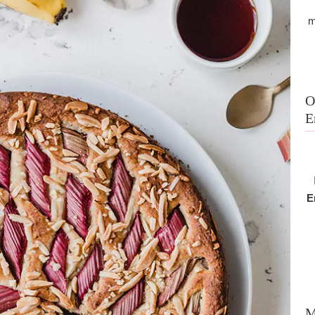
m
O
E
E
M