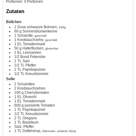
Portionen
:
3
Portionen
Zutaten
Bällchen
1
Dose
schwarze Bohnen,
240g
60
g
Sonnenblumenkerne
1
Schalotte,
geschält
1
Knoblauchzehe,
geschält
1
EL
Tomatenmark
50
g
Haferflocken,
glutenfrei
1
EL
Leinsamen
1/2
Bund
Petersilie
1
TL
Salz
1/2
TL
Pfeffer
2
TL
Paprikapulver
1/2
TL
Kreuzkümmel
Soße
2
Schalotten
2
Knoblauchzehen
100
g
Cherrytomaten
1
EL
Olivenöl
1
EL
Tomatenmark
600
g
passierte Tomaten
1
TL
Paprikapulver
1/2
TL
Kreuzkümmel
2
TL
Oregano
1
TL
Basilikum
Salz, Pfeffer
1
TL
Dattelsirup,
Alternativ: anderer Sirup