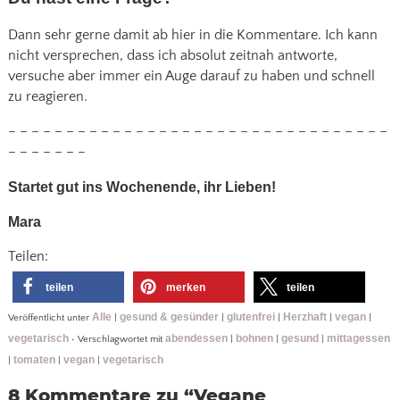
Dann sehr gerne damit ab hier in die Kommentare. Ich kann
nicht versprechen, dass ich absolut zeitnah antworte,
versuche aber immer ein Auge darauf zu haben und schnell
zu reagieren.
– – – – – – – – – – – – – – – – – – – – – – – – – – – – – – – – –
– – – – – – –
Startet gut ins Wochenende, ihr Lieben!
Mara
Teilen:
teilen
merken
teilen
Alle
gesund & gesünder
glutenfrei
Herzhaft
vegan
Veröffentlicht unter
|
|
|
|
|
vegetarisch
abendessen
bohnen
gesund
mittagessen
•
Verschlagwortet mit
|
|
|
tomaten
vegan
vegetarisch
|
|
|
8 Kommentare zu “
Vegane