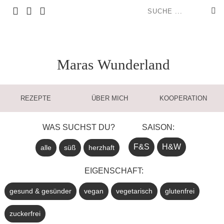
Maras
Wunderland
REZEPTE
ÜBER MICH
KOOPERATION
WAS SUCHST DU?
SAISON:
F&S
H&W
alle
süß
herzhaft
EIGENSCHAFT:
gesund & gesünder
vegan
vegetarisch
glutenfrei
zuckerfrei