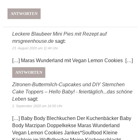
ANTWORTEN
Leckere Blaubeer Mini Pies mit Rezept auf
mrsgreenhouse.de
sagt:
23. August 2020 um 11:44 Uhr
[…] Maras Wunderland mit Vegan Lemon Cookies […]
ANTWORTEN
Zitronen-Buttermilch-Cupcakes und DIY Sternchen
Cake Toppers – Hello Baby! - feiertäglich...das schöne
Leben
sagt:
2. September 2020 um 16:50 Uhr
[…] Baby Body Blechkuchen Der Kuchenbäcker Baby
Body Marzipan Doppelkekse Maras Wunderland
Vegan Lemon Cookies Jankes*Soulfood Kleine
Küchlein im Waffelbecher Meine Küchenschlacht