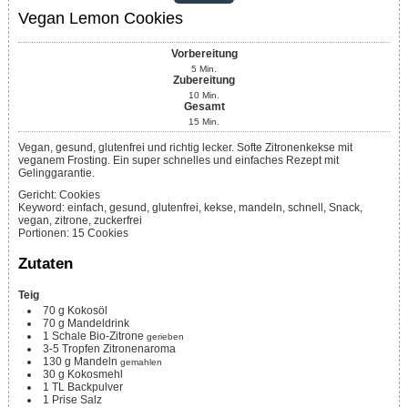
Vegan Lemon Cookies
Vorbereitung
5
Min.
Zubereitung
10
Min.
Gesamt
15
Min.
Vegan, gesund, glutenfrei und richtig lecker. Softe Zitronenkekse mit
veganem Frosting. Ein super schnelles und einfaches Rezept mit
Gelinggarantie.
Gericht:
Cookies
Keyword:
einfach, gesund, glutenfrei, kekse, mandeln, schnell, Snack,
vegan, zitrone, zuckerfrei
Portionen
:
15
Cookies
Zutaten
Teig
70
g
Kokosöl
70
g
Mandeldrink
1
Schale Bio-Zitrone
gerieben
3-5
Tropfen
Zitronenaroma
130
g
Mandeln
gemahlen
30
g
Kokosmehl
1
TL
Backpulver
1
Prise
Salz