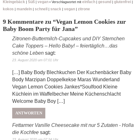
Kleingebäck
Süß
vegan
einfach
gesund
glutenfrei
|
|
•
Verschlagwortet mit
|
|
|
kokos
mandeln
schnell
snack
vegan
zitrone
|
|
|
|
|
9 Kommentare zu “
Vegan Lemon Cookies zur
Baby Boom Party für Jana
”
Zitronen-Buttermilch-Cupcakes und DIY Sternchen
Cake Toppers – Hello Baby! – feiertäglich…das
schöne Leben
sagt:
23. August 2020 um 07:01 Uhr
[…] Baby Body Blechkuchen Der Kuchenbäcker Baby
Body Marzipan Doppelkekse Maras Wunderland
Vegan Lemon Cookies Jankes*Soulfood Kleine
Küchlein im Waffelbecher Meine Küchenschlacht
Welcome Baby Boy […]
ANTWORTEN
Fettarmer Vanille Cheesecake mit nur 5 Zutaten - Holla
die Kochfee
sagt:
23. August 2020 um 07:24 Uhr