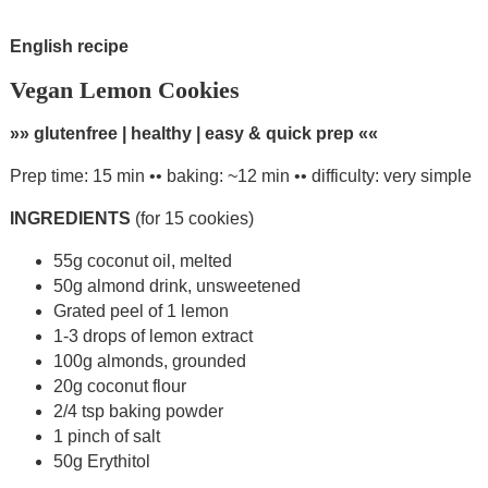
English recipe
Vegan Lemon Cookies
»» glutenfree | healthy | easy & quick prep ««
Prep time: 15 min •• baking: ~12 min •• difficulty: very simple
INGREDIENTS
(for 15 cookies)
55g coconut oil, melted
50g almond drink, unsweetened
Grated peel of 1 lemon
1-3 drops of lemon extract
100g almonds, grounded
20g coconut flour
2/4 tsp baking powder
1 pinch of salt
50g Erythitol