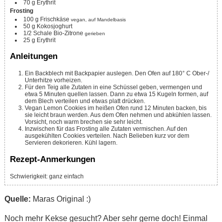
70
g
Erythrit
Frosting
100
g
Frischkäse
vegan, auf Mandelbasis
50
g
Kokosjoghurt
1/2
Schale Bio-Zitrone
gerieben
25
g
Erythrit
Anleitungen
Ein Backblech mit Backpapier auslegen. Den Ofen auf 180° C Ober-/
Unterhitze vorheizen.
Für den Teig alle Zutaten in eine Schüssel geben, vermengen und
etwa 5 Minuten quellen lassen. Dann zu etwa 15 Kugeln formen, auf
dem Blech verteilen und etwas platt drücken.
Vegan Lemon Cookies im heißen Ofen rund 12 Minuten backen, bis
sie leicht braun werden. Aus dem Ofen nehmen und abkühlen lassen.
Vorsicht, noch warm brechen sie sehr leicht.
Inzwischen für das Frosting alle Zutaten vermischen. Auf den
ausgekühlten Cookies verteilen. Nach Belieben kurz vor dem
Servieren dekorieren. Kühl lagern.
Rezept-Anmerkungen
Schwierigkeit: ganz einfach
Quelle:
Maras Original :)
Noch mehr Kekse gesucht? Aber sehr gerne doch! Einmal