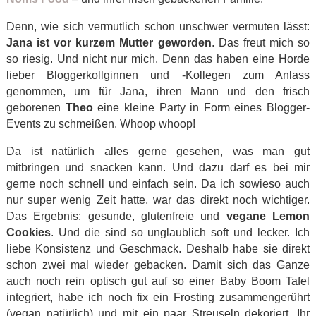
Denn, wie sich vermutlich schon unschwer vermuten lässt:
Jana ist vor kurzem Mutter geworden
. Das freut mich so
so riesig. Und nicht nur mich. Denn das haben eine Horde
lieber Bloggerkollginnen und -Kollegen zum Anlass
genommen, um für Jana, ihren Mann und den frisch
geborenen
Theo
eine kleine Party in Form eines Blogger-
Events zu schmeißen. Whoop whoop!
Da ist natürlich alles gerne gesehen, was man gut
mitbringen und snacken kann. Und dazu darf es bei mir
gerne noch schnell und einfach sein. Da ich sowieso auch
nur super wenig Zeit hatte, war das direkt noch wichtiger.
Das Ergebnis: gesunde, glutenfreie und
vegane
Lemon
Cookies
. Und die sind so unglaublich soft und lecker. Ich
liebe Konsistenz und Geschmack. Deshalb habe sie direkt
schon zwei mal wieder gebacken. Damit sich das Ganze
auch noch rein optisch gut auf so einer Baby Boom Tafel
integriert, habe ich noch fix ein Frosting zusammengerührt
(vegan natürlich) und mit ein paar Streuseln dekoriert. Ihr