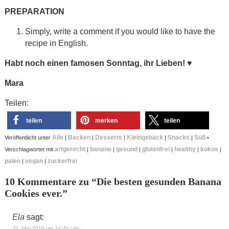
PREPARATION
Simply, write a comment if you would like to have the
recipe in English.
Habt noch einen famosen Sonntag, ihr Lieben!
♥
Mara
Teilen:
teilen
merken
teilen
Alle
Backen
Desserts
Kleingebäck
Snacks
Süß
Veröffentlicht unter
|
|
|
|
|
•
artgerecht
banane
gesund
glutenfrei
healthy
kokos
Verschlagwortet mit
|
|
|
|
|
|
paleo
vegan
zuckerfrei
|
|
10 Kommentare zu “
Die besten gesunden Banana
Cookies ever.
”
Ela
sagt:
21. Mai 2019 um 14:45 Uhr