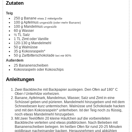
Zutaten
Teig
250
g
Banane
etwa 2 mittelgroße
100
g
Apfelmus
ungesüßt (oder mehr Banane)
100
g
Mandelmus
ungesüßt
60
g
Wasser
½
TL
Salz
1
TL
Zimt oder Vanille
120-130
g
Mandelmehl
50
g
Walnüsse
35
g
Kokosraspeln*
50
g
Zartbitterschokolade
bei mir 90%
Außerdem
25
Bananenscheiben
Kokosraspeln oder Kokoschips
Anleitungen
Zwei Backbleche mit Backpapier auslegen. Den Ofen auf 180° C
Ober-/ Unterhitze vorheizen.
Banane, Apfelmark, Mandelmus, Wasser, Salz und Zimt in eine
Schüssel geben und pürieren. Mandelmehl hinzugeben und mit dem
Schneebesen kurz untermischen. Walnüsse und Schokolade hacken
und mit den Kokosraspeln* unterheben. Ist der Teig noch zu flüssig,
noch etwas Mandelmehl hinzugeben.
Mit zwei Teelöffeln 20 kleine Häufchen auf die vorbereiteten
Backbleche verteilen und etwas plattdrücken. Nach Belieben mit
Bananenscheiben belegen. Im heißen Ofen für rund 20-25 Minuten
goldbraun nacheinander backen. Herausnehmen und abkühlen