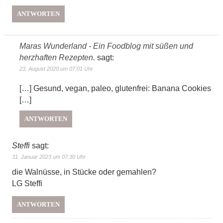
ANTWORTEN
Maras Wunderland - Ein Foodblog mit süßen und
herzhaften Rezepten.
sagt:
23. August 2020 um 07:01 Uhr
[…] Gesund, vegan, paleo, glutenfrei: Banana Cookies
[…]
ANTWORTEN
Steffi
sagt:
31. Januar 2023 um 07:30 Uhr
die Walnüsse, in Stücke oder gemahlen?
LG Steffi
ANTWORTEN