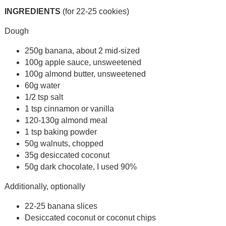
INGREDIENTS
(for 22-25 cookies)
Dough
250g banana, about 2 mid-sized
100g apple sauce, unsweetened
100g almond butter, unsweetened
60g water
1/2 tsp salt
1 tsp cinnamon or vanilla
120-130g almond meal
1 tsp baking powder
50g walnuts, chopped
35g desiccated coconut
50g dark chocolate, I used 90%
Additionally, optionally
22-25 banana slices
Desiccated coconut or coconut chips