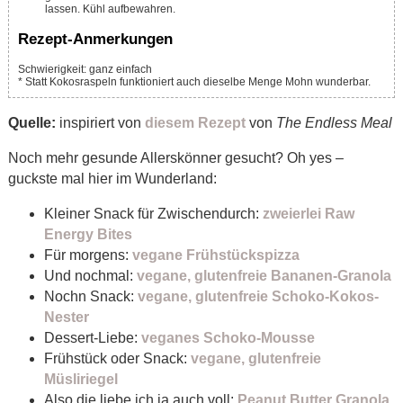
lassen. Kühl aufbewahren.
Rezept-Anmerkungen
Schwierigkeit: ganz einfach
* Statt Kokosraspeln funktioniert auch dieselbe Menge Mohn wunderbar.
Quelle:
inspiriert von
diesem Rezept
von
The Endless Meal
Noch mehr gesunde Allerskönner gesucht? Oh yes –
guckste mal hier im Wunderland:
Kleiner Snack für Zwischendurch:
zweierlei Raw
Energy Bites
Für morgens:
vegane Frühstückspizza
Und nochmal:
vegane, glutenfreie Bananen-Granola
Nochn Snack:
vegane, glutenfreie Schoko-Kokos-
Nester
Dessert-Liebe:
veganes Schoko-Mousse
Frühstück oder Snack:
vegane, glutenfreie
Müsliriegel
Also die liebe ich ja auch voll:
Peanut Butter Granola