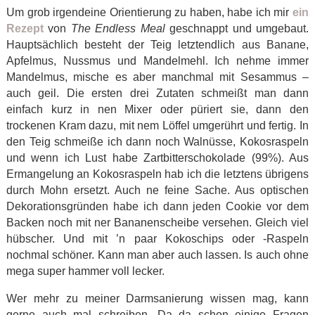
Um grob irgendeine Orientierung zu haben, habe ich mir
ein
Rezept
von
The Endless Meal
geschnappt und umgebaut.
Hauptsächlich besteht der Teig letztendlich aus Banane,
Apfelmus, Nussmus und Mandelmehl. Ich nehme immer
Mandelmus, mische es aber manchmal mit Sesammus –
auch geil. Die ersten drei Zutaten schmeißt man dann
einfach kurz in nen Mixer oder püriert sie, dann den
trockenen Kram dazu, mit nem Löffel umgerührt und fertig. In
den Teig schmeiße ich dann noch Walnüsse, Kokosraspeln
und wenn ich Lust habe Zartbitterschokolade (99%). Aus
Ermangelung an Kokosraspeln hab ich die letztens übrigens
durch Mohn ersetzt. Auch ne feine Sache. Aus optischen
Dekorationsgründen habe ich dann jeden Cookie vor dem
Backen noch mit ner Bananenscheibe versehen. Gleich viel
hübscher. Und mit ’n paar Kokoschips oder -Raspeln
nochmal schöner. Kann man aber auch lassen. Is auch ohne
mega super hammer voll lecker.
Wer mehr zu meiner Darmsanierung wissen mag, kann
gerne auch mal schreiben. Da da schon einige Fragen