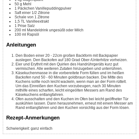
50
g
Mehl
1
Päckchen
Vanillepuddingpulver
Saft einer 1/2 Zitrone
Schale von 1 Zitrone
1,5
TL
Vanilleextrakt
1
Prise
Salz
200
ml
Mandeldrink ungesüßt oder Milch
100
ml
Rapsöl
Anleitungen
Den Boden einer 20 - 22cm großen Backform mit Backpapier
auslegen. Den Backofen auf 180 Grad Ober-/Unterhitze vorheizen.
Eier und Erythrit mit den Quirlen des Handrührgeräts kurz gut
vermischen. Alle weiteren Zutaten hinzugeben und unterrühren.
Käsekuchenmasse in die vorbereitete Form füllen und im heißen
Backofen rund 50 - 60 Minuten goldbraun backen. Die Mitte des
Kuchens sollte noch leicht wackeln, wenn man an der Form rüttelt.
Um das Einreißen den Kuchen vorzubeugen, nach 30 Minuten
mithilfe eines scharfen, leicht eingeölten Messers am Rand des
Käsekuchens entlangfahren.
Ofen ausschalten und den Kuchen im Ofen bei leicht geöffneter Tür
auskühlen lassen. Dann herausnehmen, erneut mit einem Messer am
Rand entlangfahren und den Kuchen vorsichtig aus der Form lösen.
Rezept-Anmerkungen
Schwierigkeit: ganz einfach