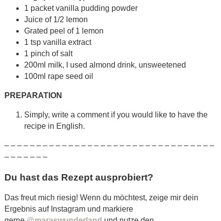
1 packet vanilla pudding powder
Juice of 1/2 lemon
Grated peel of 1 lemon
1 tsp vanilla extract
1 pinch of salt
200ml milk, I used almond drink, unsweetened
100ml rape seed oil
PREPARATION
Simply, write a comment if you would like to have the
recipe in English.
– – – – – – – – – – – – – – – – – – – – – – – – – – – – – – – – –
– – – – – – –
Du hast das Rezept ausprobiert?
Das freut mich riesig! Wenn du möchtest, zeige mir dein
Ergebnis auf Instagram und markiere
gerne
@maraswunderland
und nutze den