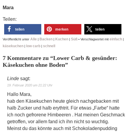
Mara
Teilen:
teilen
merken
teilen
Alle
Backen
Kuchen
Süß
einfach
Veröffentlicht unter
|
|
|
•
Verschlagwortet mit
|
käsekuchen
low carb
schnell
|
|
7 Kommentare zu “
Lower Carb & gesünder:
Käsekuchen ohne Boden
”
Linde
sagt:
19. Februar 2020 um 21:22 Uhr
Hallo Mara,
hab den Käsekuchen heute gleich nachgebacken mit
halb Zucker und halb erythtrit. Für etwas „Farbe“ hatte
ich noch gefrorene Himbeeren . Hat meinen Geschmack
getroffen, vor allem fand ich ihn nicht so wuchtig.
Meinst du das könnte auch mit Schokoladenpudding