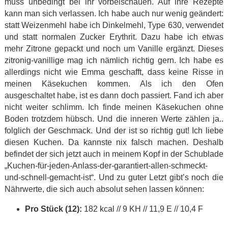
muss unbedingt bei ihr vorbeischauen. Auf ihre Rezepte
kann man sich verlassen. Ich habe auch nur wenig geändert:
statt Weizenmehl habe ich Dinkelmehl, Type 630, verwendet
und statt normalen Zucker Erythrit. Dazu habe ich etwas
mehr Zitrone gepackt und noch um Vanille ergänzt. Dieses
zitronig-vanillige mag ich nämlich richtig gern. Ich habe es
allerdings nicht wie Emma geschafft, dass keine Risse in
meinen Käsekuchen kommen. Als ich den Ofen
ausgeschaltet habe, ist es dann doch passiert. Fand ich aber
nicht weiter schlimm. Ich finde meinen Käsekuchen ohne
Boden trotzdem hübsch. Und die inneren Werte zählen ja..
folglich der Geschmack. Und der ist so richtig gut! Ich liebe
diesen Kuchen. Da kannste nix falsch machen. Deshalb
befindet der sich jetzt auch in meinem Kopf in der Schublade
„Kuchen-für-jeden-Anlass-der-garantiert-allen-schmeckt-
und-schnell-gemacht-ist“. Und zu guter Letzt gibt’s noch die
Nährwerte, die sich auch absolut sehen lassen können:
Pro Stück (12):
182 kcal // 9 KH // 11,9 E // 10,4 F