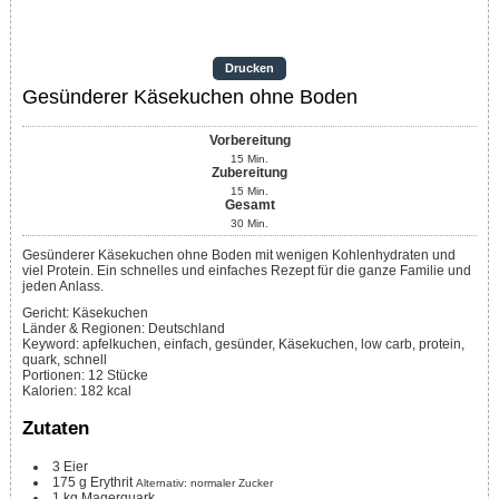
Drucken
Gesünderer Käsekuchen ohne Boden
Vorbereitung
15
Min.
Zubereitung
15
Min.
Gesamt
30
Min.
Gesünderer Käsekuchen ohne Boden mit wenigen Kohlenhydraten und
viel Protein. Ein schnelles und einfaches Rezept für die ganze Familie und
jeden Anlass.
Gericht:
Käsekuchen
Länder & Regionen:
Deutschland
Keyword:
apfelkuchen, einfach, gesünder, Käsekuchen, low carb, protein,
quark, schnell
Portionen
:
12
Stücke
Kalorien
:
182
kcal
Zutaten
3
Eier
175
g
Erythrit
Alternativ: normaler Zucker
1
kg
Magerquark