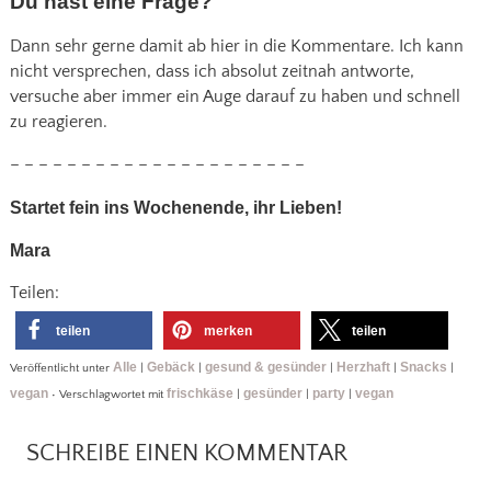
Du hast eine Frage?
Dann sehr gerne damit ab hier in die Kommentare. Ich kann
nicht versprechen, dass ich absolut zeitnah antworte,
versuche aber immer ein Auge darauf zu haben und schnell
zu reagieren.
– – – – – – – – – – – – – – – – – – – – –
Startet fein ins Wochenende, ihr Lieben!
Mara
Teilen:
teilen
merken
teilen
Alle
Gebäck
gesund & gesünder
Herzhaft
Snacks
Veröffentlicht unter
|
|
|
|
|
vegan
frischkäse
gesünder
party
vegan
•
Verschlagwortet mit
|
|
|
SCHREIBE EINEN KOMMENTAR