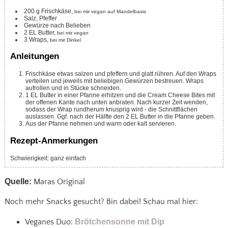
200
g
Frischkäse,
bei mir vegan auf Mandelbasis
Salz, Pfeffer
Gewürze nach Belieben
2
EL
Butter,
bei mir vegan
3
Wraps,
bei mir Dinkel
Anleitungen
Frischkäse etwas salzen und pfeffern und glatt rühren. Auf den Wraps
verteilen und jeweils mit beliebigen Gewürzen bestreuen. Wraps
aufrollen und in Stücke schneiden.
1 EL Butter in einer Pfanne erhitzen und die Cream Cheese Bites mit
der offenen Kante nach unten anbraten. Nach kurzer Zeit wenden,
sodass der Wrap rundherum knusprig wird - die Schnittflächen
auslassen. Ggf. nach der Hälfte den 2 EL Butter in die Pfanne geben.
Aus der Pfanne nehmen und warm oder kalt servieren.
Rezept-Anmerkungen
Schwierigkeit: ganz einfach
Quelle:
Maras Original
Noch mehr Snacks gesucht? Bin dabei! Schau mal hier:
Veganes Duo:
Brötchensonne mit Dip