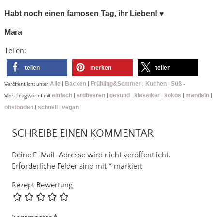
Habt noch einen famosen Tag, ihr Lieben!
♥
Mara
Teilen:
teilen
merken
teilen
Alle
Backen
Frühling&Sommer
Kuchen
Süß
Veröffentlicht unter
|
|
|
|
•
einfach
erdbeeren
gesund
klassiker
kokos
mandeln
Verschlagwortet mit
|
|
|
|
|
|
obstboden
schnell
vegan
|
|
SCHREIBE EINEN KOMMENTAR
Deine E-Mail-Adresse wird nicht veröffentlicht.
Erforderliche Felder sind mit
*
markiert
Rezept Bewertung