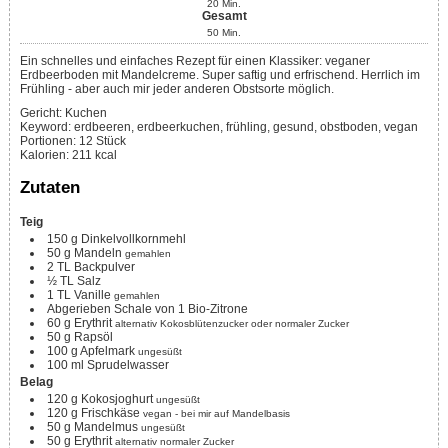
20
Min.
Gesamt
50
Min.
Ein schnelles und einfaches Rezept für einen Klassiker: veganer
Erdbeerboden mit Mandelcreme. Super saftig und erfrischend. Herrlich im
Frühling - aber auch mir jeder anderen Obstsorte möglich.
Gericht:
Kuchen
Keyword:
erdbeeren, erdbeerkuchen, frühling, gesund, obstboden, vegan
Portionen
:
12
Stück
Kalorien
:
211
kcal
Zutaten
Teig
150
g
Dinkelvollkornmehl
50
g
Mandeln
gemahlen
2
TL
Backpulver
½
TL
Salz
1
TL
Vanille
gemahlen
Abgerieben Schale von 1 Bio-Zitrone
60
g
Erythrit
alternativ Kokosblütenzucker oder normaler Zucker
50
g
Rapsöl
100
g
Apfelmark
ungesüßt
100
ml
Sprudelwasser
Belag
120
g
Kokosjoghurt
ungesüßt
120
g
Frischkäse
vegan - bei mir auf Mandelbasis
50
g
Mandelmus
ungesüßt
50
g
Erythrit
alternativ normaler Zucker