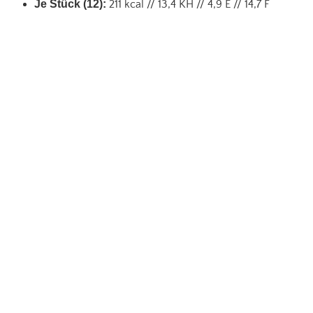
Je Stück (12):
211 kcal // 13,4 KH // 4,9 E // 14,7 F