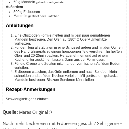
50
g
Mandeln
gehackt und geröstet
Außerdem
500
g
Erdbeeren
Mandeln
gestiftet oder Blättchen
Anleitungen
Eine Obstboden Form einfetten und mit ein paar gemahlenen
Mandeln bestreuen. Den Ofen auf 180° C Ober-/ Unterhitze
vorheizen.
Für den Teig alle Zutaten in eine Schüssel geben und mit den Quirlen
des Handrührgeräts zu einem homogenen Teig verrühren. Im heißen
Ofen rund 20-25min backen. Herausnehmen und auf einem
Kuchengitter auskühlen lassen. Dann aus der Form lösen.
Für die Creme alle Zutaten miteinander vermischen. Auf dem Boden
verteilen.
Erdbeeren waschen, das Grün entfernen und nach Belieben klein
schneiden und auf dem Kuchen verteilen. Mit gerösteten, gehackten
Mandeln bestreuen. Bis zum Servieren kühl stellen.
Rezept-Anmerkungen
Schwierigkeit: ganz einfach
Quelle:
Maras Original :)
Noch mehr Leckereien mit Erdbeeren gesucht? Sehr gerne –