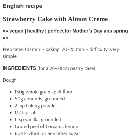
English recipe
Strawberry Cake with Almon Creme
»» vegan | healthy | perfect for Mother’s Day ans spring
««
Prep time: 60 min •• baking: 20-25 min •• difficulty: very
simple
INGREDIENTS
(for a 26-28cm pastry case)
Dough
150g whole grain spelt flour
50g almonds, grounded
2 tsp baking powder
1/2 tsp salt
1 tsp vanilla, grounded
Grated peel of 1 organic lemon
60g Erythrit, or any other sugar