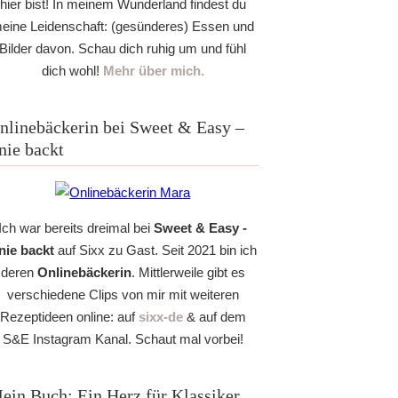
hier bist! In meinem Wunderland findest du
eine Leidenschaft: (gesünderes) Essen und
Bilder davon. Schau dich ruhig um und fühl
dich wohl!
Mehr über mich.
nlinebäckerin bei Sweet & Easy –
nie backt
Ich war bereits dreimal bei
Sweet & Easy -
nie backt
auf Sixx zu Gast. Seit 2021 bin ich
deren
Onlinebäckerin
. Mittlerweile gibt es
verschiedene Clips von mir mit weiteren
Rezeptideen online: auf
sixx-de
& auf dem
S&E Instagram Kanal. Schaut mal vorbei!
ein Buch: Ein Herz für Klassiker