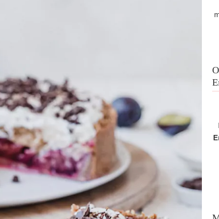
m
O
E
E
M