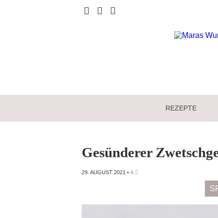
REZEPTE
Gesünderer Zwetschg
29. AUGUST 2021
•
4
S