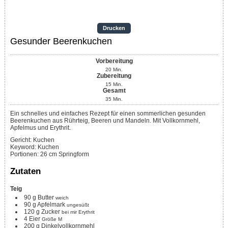
Drucken
Gesunder Beerenkuchen
Vorbereitung
20
Min.
Zubereitung
15
Min.
Gesamt
35
Min.
Ein schnelles und einfaches Rezept für einen sommerlichen gesunden
Beerenkuchen aus Rührteig, Beeren und Mandeln. Mit Vollkornmehl,
Apfelmus und Erythrit.
Gericht:
Kuchen
Keyword:
Kuchen
Portionen
:
26
cm Springform
Zutaten
Teig
90
g
Butter
weich
90
g
Apfelmark
ungesüßt
120
g
Zucker
bei mir Erythrit
4
Eier
Größe M
200
g
Dinkelvollkornmehl