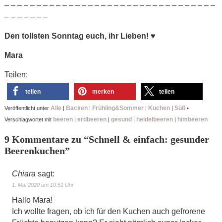
– – – – – – – – – – – – – – – – – – – – – – – – – – – – – – – – –
– – – – – – –
Den tollsten Sonntag euch, ihr Lieben!
♥
Mara
Teilen:
teilen
merken
teilen
Alle
Backen
Frühling&Sommer
Kuchen
Süß
Veröffentlicht unter
|
|
|
|
•
beeren
erdbeeren
gesund
heidelbeeren
himbeeren
Verschlagwortet mit
|
|
|
|
9 Kommentare zu “
Schnell & einfach: gesunder
Beerenkuchen
”
Chiara
sagt:
1. Mai 2020 um 10:51 Uhr
Hallo Mara!
Ich wollte fragen, ob ich für den Kuchen auch gefrorene