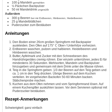
100
g
Mandeln
gemahlen
½
Päckchen
Backpulver
50
ml
Mandeldrink
ungesüßt
Außerdem
300
g
Beeren
bei mir Erdbeeren, Himbeeren, Heidelbeeren
25
g
Mandelblättchen
Puderzucker zum Bestäuben
Anleitungen
Den Boden einer 26cm großen Springform mit Backpapier
auskleiden. Den Ofen auf 175° C Ober-/ Unterhitze vorheizen.
Erdbeeren waschen, putzen und halbieren. Heidelbeeren und
Himbeeren waschen.
Butter, Apfelmark und Zucker mit den Schneebesen des
Handrührgerätes cremig rühren. Eier einzeln unterrühren, jedes Ei für
mindestens 30 Sekunden. Mehlsorten, Mandeln und Backpulver
hinzugeben und gemeinsam mit dem Drink unter die Masse rühren.
Teig in die Springform geben. 1/3 der Beeren auf den Teig geben und
ca. 1 cm in den Teig drücken. Übrige Beeren auf dem Kuchen
verteilen. Im vorgeheizten Backofen 50-60 Minuten backen.
Stäbchenprobe machen.
Kuchen aus dem Ofen nehmen und vom Springformrand lösen. Auf
einem Kuchengitter auskühlen lassen. Vor dem Servieren optional mit
Puderzucker bestäuben.
Rezept-Anmerkungen
Schwierigkeit: ganz einfach