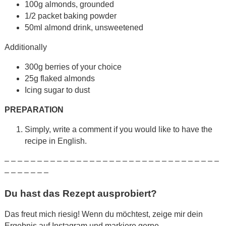
100g almonds, grounded
1/2 packet baking powder
50ml almond drink, unsweetened
Additionally
300g berries of your choice
25g flaked almonds
Icing sugar to dust
PREPARATION
Simply, write a comment if you would like to have the
recipe in English.
– – – – – – – – – – – – – – – – – – – – – – – – – – – – – – – – –
– – – – – – –
Du hast das Rezept ausprobiert?
Das freut mich riesig! Wenn du möchtest, zeige mir dein
Ergebnis auf Instagram und markiere gerne