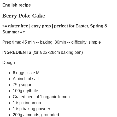
English recipe
Berry Poke Cake
»» glutenfree | easy prep | perfect for Easter, Spring &
Summer ««
Prep time: 45 min •• baking: 30min •• difficulty: simple
INGREDIENTS
(for a 22x28cm baking pan)
Dough
6 eggs, size M
A pinch of salt
75g sugar
100g erythrite
Grated peel of 1 organic lemon
1 tsp cinnamon
1 tsp baking powder
200g almonds, grounded