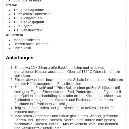
30
g
Speisestärke
Creme
150
g
Schlagsahne
1
Päckchen
Sahnesteif
150
g
Magerquark
150
g
Kokosjoghurt
75
g
Erythrit
1
TL
Vanilleextrakt
Außerdem
Mandelblättchen
Beeren nach Belieben
Oster Deko
Anleitungen
Eine etwa 22 x 28cm große Backform fetten und mit etwas
gemahlenen Nüssen ausstreuen. Ofen auf 175° C Ober-/ Unterhitze
vorheizen.
Zitrone abwaschen, trocknen und die Schale fein abreiben. Halbieren
und die Hälfte auspressen. Beiseite stellen.
Eier trennen. Eiweiß und 1 Prise Salz in einer großen Schüssel steif
schlagen. Eigelb, Zitronenschale, Zimt, Puderzucker und Erythrirt mit
den Quirlen des Handrührgeräts oder mit der Küchenmaschine etwa
3 Minuten cremig rühren. Mandeln und Backpulver unterrühren.
Eischnee in 3 Portionen vorsichtig unterheben.
Teig in die Form füllen und glatt streichen. Im heißen Ofen ca. 30
Minuten backen.
Inzwischen Zitronensaft und Stärke glatt rühren. Wasser, gefrorene
Beeren und Erythrit auf­kochen. Stärke unter Rühren hinzugeben,
nochmals aufkochen und ca. 1 Minute köcheln. Vom Herd nehmen
und Vanilleextrakt unterrühren.