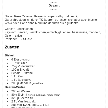
25
Min.
Gesamt
45
Min.
Dieser Poke Cake mit Beeren ist super saftig und cremig.
Ganzjahrestauglich durch TK-Beeren, es lassen sich aber auch frische
verwendet. Ganz ohne Mehl und dadurch auch glutenfrei.
Gericht:
Blechkuchen
Keyword:
beeren, Blechkuchen, einfach, glutenfrei, haselnüsse, mandeln,
Ostern, saftig
Portionen
:
12
Stücke
Zutaten
Biskuit
6
Eier
Größe M
1
Prise
Salz
75
g
Puderzucker
100
g
Erythrit
Schale 1 Zitrone
1
TL
Zimt
1
TL
Backpulver
200
g
Mandeln
gemahlen
Beeren-Grütze
200
ml
Wasser
80
g
Erythrit
wer es süß mag, nimmt mehr
325
g
Beeren
TK
2
TL
Vanilleextrakt
Saft von 1/2 Zitrone
rund 60ml