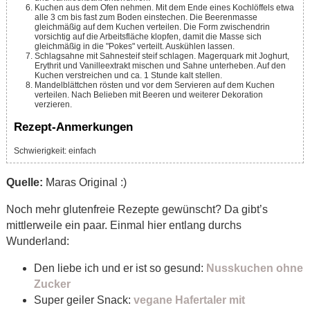
Kuchen aus dem Ofen nehmen. Mit dem Ende eines Kochlöffels etwa
alle 3 cm bis fast zum Boden einstechen. Die Beerenmasse
gleichmäßig auf dem Kuchen verteilen. Die Form zwischendrin
vorsichtig auf die ­Arbeitsfläche klopfen, damit die Masse sich
gleichmäßig in die "Pokes" verteilt. Auskühlen lassen.
Schlagsahne mit Sahnesteif steif schlagen. Magerquark mit Joghurt,
Erythrit und Vanilleextrakt mischen und Sahne unterheben. Auf den
Kuchen verstreichen und ca. 1 Stunde kalt stellen.
Mandelblättchen rösten und vor dem ­Servieren auf dem Kuchen
verteilen. Nach Belieben mit Beeren und weiterer Dekoration
verzieren.
Rezept-Anmerkungen
Schwierigkeit: einfach
Quelle:
Maras Original :)
Noch mehr glutenfreie Rezepte gewünscht? Da gibt’s
mittlerweile ein paar. Einmal hier entlang durchs
Wunderland:
Den liebe ich und er ist so gesund:
Nusskuchen ohne
Zucker
Super geiler Snack:
vegane Hafertaler mit