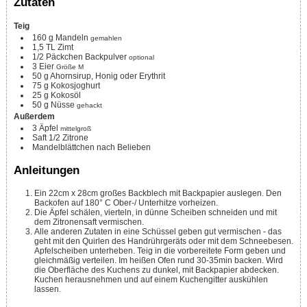
Zutaten
Teig
160
g
Mandeln
gemahlen
1,5
TL
Zimt
1/2
Päckchen
Backpulver
optional
3
Eier
Größe M
50
g
Ahornsirup, Honig oder Erythrit
75
g
Kokosjoghurt
25
g
Kokosöl
50
g
Nüsse
gehackt
Außerdem
3
Äpfel
mittelgroß
Saft 1/2 Zitrone
Mandelblättchen nach Belieben
Anleitungen
Ein 22cm x 28cm großes Backblech mit Backpapier auslegen. Den
Backofen auf 180° C Ober-/ Unterhitze vorheizen.
Die Äpfel schälen, vierteln, in dünne Scheiben schneiden und mit
dem Zitronensaft vermischen.
Alle anderen Zutaten in eine Schüssel geben gut vermischen - das
geht mit den Quirlen des Handrührgeräts oder mit dem Schneebesen.
Apfelscheiben unterheben. Teig in die vorbereitete Form geben und
gleichmäßig verteilen. Im heißen Ofen rund 30-35min backen. Wird
die Oberfläche des Kuchens zu dunkel, mit Backpapier abdecken.
Kuchen herausnehmen und auf einem Kuchengitter auskühlen
lassen.