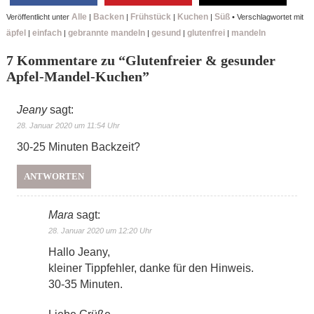
Alle
Backen
Frühstück
Kuchen
Süß
Veröffentlicht unter
|
|
|
|
•
Verschlagwortet mit
äpfel
einfach
gebrannte mandeln
gesund
glutenfrei
mandeln
|
|
|
|
|
7 Kommentare zu “
Glutenfreier & gesunder
Apfel-Mandel-Kuchen
”
Jeany
sagt:
28. Januar 2020 um 11:54 Uhr
30-25 Minuten Backzeit?
ANTWORTEN
Mara
sagt:
28. Januar 2020 um 12:20 Uhr
Hallo Jeany,
kleiner Tippfehler, danke für den Hinweis.
30-35 Minuten.