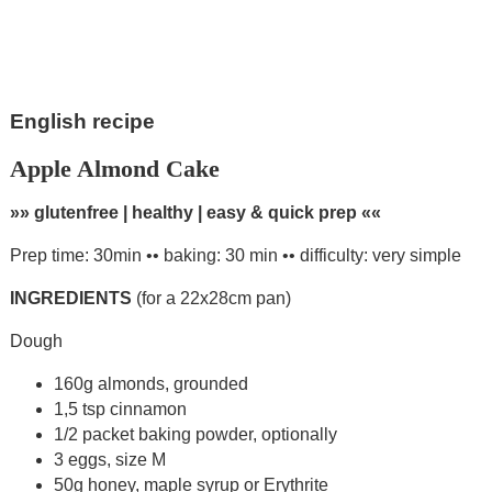
English recipe
Apple Almond Cake
»» glutenfree | healthy | easy & quick prep ««
Prep time: 30min •• baking: 30 min •• difficulty: very simple
INGREDIENTS
(for a 22x28cm pan)
Dough
160g almonds, grounded
1,5 tsp cinnamon
1/2 packet baking powder, optionally
3 eggs, size M
50g honey, maple syrup or Erythrite