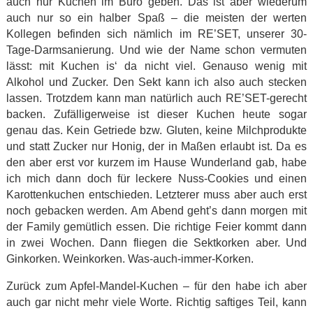
auch nur Kuchen im Büro geben. Das ist aber wiederum
auch nur so ein halber Spaß – die meisten der werten
Kollegen befinden sich nämlich im RE’SET, unserer 30-
Tage-Darmsanierung. Und wie der Name schon vermuten
lässt: mit Kuchen is‘ da nicht viel. Genauso wenig mit
Alkohol und Zucker. Den Sekt kann ich also auch stecken
lassen. Trotzdem kann man natürlich auch RE’SET-gerecht
backen. Zufälligerweise ist dieser Kuchen heute sogar
genau das. Kein Getriede bzw. Gluten, keine Milchprodukte
und statt Zucker nur Honig, der in Maßen erlaubt ist. Da es
den aber erst vor kurzem im Hause Wunderland gab, habe
ich mich dann doch für leckere Nuss-Cookies und einen
Karottenkuchen entschieden. Letzterer muss aber auch erst
noch gebacken werden. Am Abend geht’s dann morgen mit
der Family gemütlich essen. Die richtige Feier kommt dann
in zwei Wochen. Dann fliegen die Sektkorken aber. Und
Ginkorken. Weinkorken. Was-auch-immer-Korken.
Zurück zum Apfel-Mandel-Kuchen – für den habe ich aber
auch gar nicht mehr viele Worte. Richtig saftiges Teil, kann