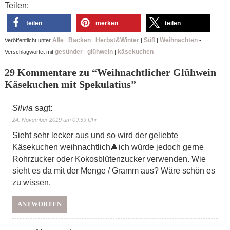
Teilen:
teilen
merken
teilen
Alle
Backen
Herbst&Winter
Süß
Weihnachten
Veröffentlicht unter
|
|
|
|
•
gesünder
glühwein
käsekuchen
Verschlagwortet mit
|
|
29 Kommentare zu “
Weihnachtlicher Glühwein
Käsekuchen mit Spekulatius
”
Silvia
sagt:
24. November 2019 um 09:59 Uhr
Sieht sehr lecker aus und so wird der geliebte
Käsekuchen weihnachtlich🎄ich würde jedoch gerne
Rohrzucker oder Kokosblütenzucker verwenden. Wie
sieht es da mit der Menge / Gramm aus? Wäre schön es
zu wissen.
ANTWORTEN