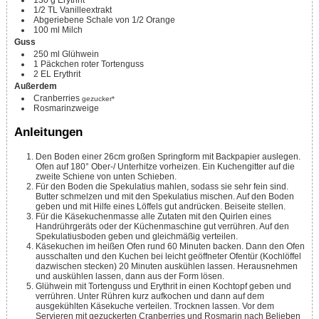
130
g
Erythrit
1/2
TL
Vanilleextrakt
Abgeriebene Schale von 1/2 Orange
100
ml
Milch
Guss
250
ml
Glühwein
1
Päckchen
roter Tortenguss
2
EL
Erythrit
Außerdem
Cranberries
gezucker*
Rosmarinzweige
Anleitungen
Den Boden einer 26cm großen Springform mit Backpapier auslegen.
Ofen auf 180° Ober-/ Unterhitze vorheizen. Ein Kuchengitter auf die
zweite Schiene von unten Schieben.
Für den Boden die Spekulatius mahlen, sodass sie sehr fein sind.
Butter schmelzen und mit den Spekulatius mischen. Auf den Boden
geben und mit Hilfe eines Löffels gut andrücken. Beiseite stellen.
Für die Käsekuchenmasse alle Zutaten mit den Quirlen eines
Handrührgeräts oder der Küchenmaschine gut verrühren. Auf den
Spekulatiusboden geben und gleichmäßig verteilen.
Käsekuchen im heißen Ofen rund 60 Minuten backen. Dann den Ofen
ausschalten und den Kuchen bei leicht geöffneter Ofentür (Kochlöffel
dazwischen stecken) 20 Minuten auskühlen lassen. Herausnehmen
und auskühlen lassen, dann aus der Form lösen.
Glühwein mit Tortenguss und Erythrit in einen Kochtopf geben und
verrühren. Unter Rühren kurz aufkochen und dann auf dem
ausgekühlten Käsekuche verteilen. Trocknen lassen. Vor dem
Servieren mit gezuckerten Cranberries und Rosmarin nach Belieben