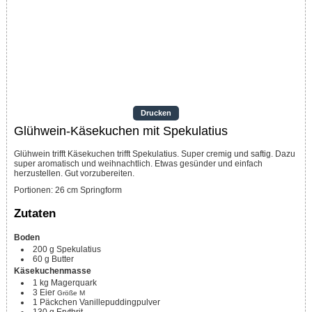
Drucken
Glühwein-Käsekuchen mit Spekulatius
Glühwein trifft Käsekuchen trifft Spekulatius. Super cremig und saftig. Dazu
super aromatisch und weihnachtlich. Etwas gesünder und einfach
herzustellen. Gut vorzubereiten.
Portionen
:
26
cm Springform
Zutaten
Boden
200
g
Spekulatius
60
g
Butter
Käsekuchenmasse
1
kg
Magerquark
3
Eier
Größe M
1
Päckchen
Vanillepuddingpulver