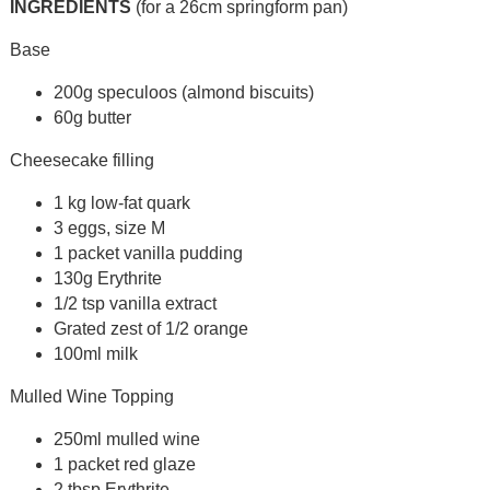
INGREDIENTS
(for a 26cm springform pan)
Base
200g speculoos (almond biscuits)
60g butter
Cheesecake filling
1 kg low-fat quark
3 eggs, size M
1 packet vanilla pudding
130g Erythrite
1/2 tsp vanilla extract
Grated zest of 1/2 orange
100ml milk
Mulled Wine Topping
250ml mulled wine
1 packet red glaze
2 tbsp Erythrite