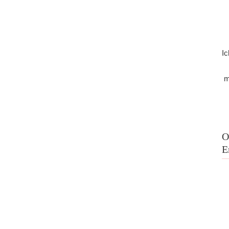
Ic
m
O
E