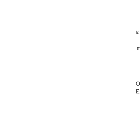
Ic
m
O
E