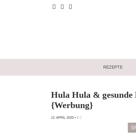
REZEPTE
Hula Hula & gesunde 
{Werbung}
12. APRIL 2020
•
2
S