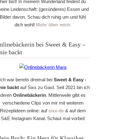
hier bist! In meinem Wunderland findest du
eine Leidenschaft: (gesünderes) Essen und
Bilder davon. Schau dich ruhig um und fühl
dich wohl!
Mehr über mich.
nlinebäckerin bei Sweet & Easy –
nie backt
Ich war bereits dreimal bei
Sweet & Easy -
nie backt
auf Sixx zu Gast. Seit 2021 bin ich
deren
Onlinebäckerin
. Mittlerweile gibt es
verschiedene Clips von mir mit weiteren
Rezeptideen online: auf
sixx-de
& auf dem
S&E Instagram Kanal. Schaut mal vorbei!
ein Buch: Ein Herz für Klassiker