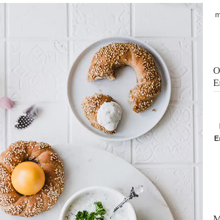
m
O
E
E
M