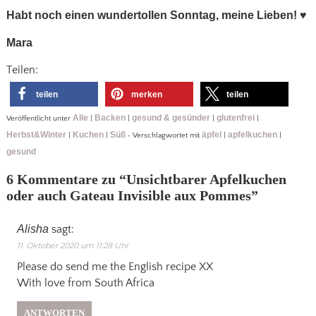
Habt noch einen wundertollen Sonntag, meine Lieben!
♥
Mara
Teilen:
teilen
merken
teilen
Alle
Backen
gesund & gesünder
glutenfrei
Veröffentlicht unter
|
|
|
|
Herbst&Winter
Kuchen
Süß
äpfel
apfelkuchen
|
|
•
Verschlagwortet mit
|
|
gesund
6 Kommentare zu “
Unsichtbarer Apfelkuchen
oder auch Gateau Invisible aux Pommes
”
Alisha
sagt:
11. Oktober 2020 um 11:28 Uhr
Please do send me the English recipe XX
With love from South Africa
ANTWORTEN