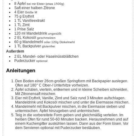
8
Äpfel
bei mir Elster (etwa 1500g)
Saft einer halben Zitrone
4
Eier
Größe M
75
g
Erythrit
1
TL
Vanilleextrakt
1
TL
Zimt
1
Prise
Salz
120
ml
Mandeldrink
ungesüßt
2
EL
Kokosöl
geschmolzen
60
g
Mandelmehl
oder 120g Dinkelmehl
1
TL
Backpulver
glutenfrei
Außerdem
2
EL
Mandel- oder Haselnüssblättchen
Puderzucker
optional
Anleitungen
Den Boden einer 26cm großen Springform mit Backpapier auslegen.
Ofen auf 180° C Ober-/ Unterhitze vorheizen.
Äpfel schälen, vierteln, entkernen und in kleine Scheiben schneiden.
Mit Zitronensaft mischen.
Eier mit Erythrit, Vanille, Zimt und Salz rund 3 Minuten aufschlagen.
Mandeldrink und Kokosöl mischen und unter die Eiermasse mischen.
Mandelmehl mit Backpulver mischen, in die Eiermasse sieben und
untermischen. Äpfel hinzugeben und untermischen.
Teig in die vorbereitete Form geben und gleichmäßig verteilen. Im
heißen Ofen für rund 50-60 Minuten backen. Herausnehmen und auf
einem Kuchengitter auskühlen lassen. Dann aus der Form lösen. Vor
dem Servieren optional mit Puderzucker bestäuben.