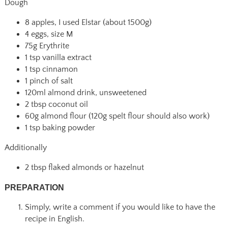
Dough
8 apples, I used Elstar (about 1500g)
4 eggs, size M
75g Erythrite
1 tsp vanilla extract
1 tsp cinnamon
1 pinch of salt
120ml almond drink, unsweetened
2 tbsp coconut oil
60g almond flour (120g spelt flour should also work)
1 tsp baking powder
Additionally
2 tbsp flaked almonds or hazelnut
PREPARATION
Simply, write a comment if you would like to have the
recipe in English.