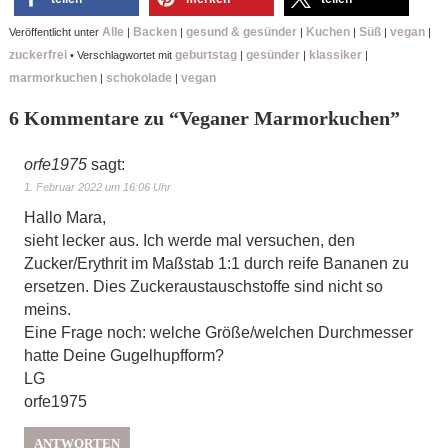
Alle
Backen
gesund & gesünder
Kuchen
Süß
vegan
Veröffentlicht unter
|
|
|
|
|
|
zuckerfrei
geburtstag
gesünder
klassiker
•
Verschlagwortet mit
|
|
|
marmorkuchen
schokolade
vegan
|
|
6 Kommentare zu “
Veganer Marmorkuchen
”
orfe1975
sagt:
1. Februar 2022 um 16:06 Uhr
Hallo Mara,
sieht lecker aus. Ich werde mal versuchen, den
Zucker/Erythrit im Maßstab 1:1 durch reife Bananen zu
ersetzen. Dies Zuckeraustauschstoffe sind nicht so
meins.
Eine Frage noch: welche Größe/welchen Durchmesser
hatte Deine Gugelhupfform?
LG
orfe1975
ANTWORTEN