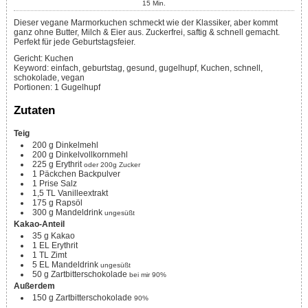
15
Min.
Dieser vegane Marmorkuchen schmeckt wie der Klassiker, aber kommt
ganz ohne Butter, Milch & Eier aus. Zuckerfrei, saftig & schnell gemacht.
Perfekt für jede Geburtstagsfeier.
Gericht:
Kuchen
Keyword:
einfach, geburtstag, gesund, gugelhupf, Kuchen, schnell,
schokolade, vegan
Portionen
:
1
Gugelhupf
Zutaten
Teig
200
g
Dinkelmehl
200
g
Dinkelvollkornmehl
225
g
Erythrit
oder 200g Zucker
1
Päckchen
Backpulver
1
Prise
Salz
1,5
TL
Vanilleextrakt
175
g
Rapsöl
300
g
Mandeldrink
ungesüßt
Kakao-Anteil
35
g
Kakao
1
EL
Erythrit
1
TL
Zimt
5
EL
Mandeldrink
ungesüßt
50
g
Zartbitterschokolade
bei mir 90%
Außerdem
150
g
Zartbitterschokolade
90%