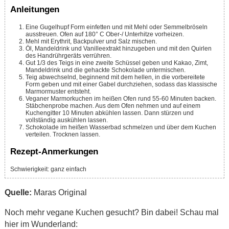
Anleitungen
Eine Gugelhupf Form einfetten und mit Mehl oder Semmelbröseln
ausstreuen. Ofen auf 180° C Ober-/ Unterhitze vorheizen.
Mehl mit Erythrit, Backpulver und Salz mischen.
Öl, Mandeldrink und Vanilleextrakt hinzugeben und mit den Quirlen
des Handrührgeräts verrühren.
Gut 1/3 des Teigs in eine zweite Schüssel geben und Kakao, Zimt,
Mandeldrink und die gehackte Schokolade untermischen.
Teig abwechselnd, beginnend mit dem hellen, in die vorbereitete
Form geben und mit einer Gabel durchziehen, sodass das klassische
Marmormuster entsteht.
Veganer Marmorkuchen im heißen Ofen rund 55-60 Minuten backen.
Stäbchenprobe machen. Aus dem Ofen nehmen und auf einem
Kuchengitter 10 Minuten abkühlen lassen. Dann stürzen und
vollständig auskühlen lassen.
Schokolade im heißen Wasserbad schmelzen und über dem Kuchen
verteilen. Trocknen lassen.
Rezept-Anmerkungen
Schwierigkeit: ganz einfach
Quelle:
Maras Original
Noch mehr vegane Kuchen gesucht? Bin dabei! Schau mal
hier im Wunderland: