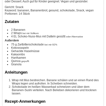
oder Dessert. Auch gut für Kinder geeignet. Vegan und gesünder.
Gericht:
Snack
Keyword:
bananen, Bananenbrot, gesund, schokolade, Snack, vegan
Portionen
:
14
Stück
Zutaten
2
Bananen
2
Wraps
bei mir Vollkorn
4
EL
Schoko-Nuss-Mus mit Datteln gesüßt
oder Alternative
Außerdem
75
g
Zartbitterschokolade
bei mir 92%
Kokosraspeln
Gehackte Haselnüsse
Kakaonibs
Hanfsamen
Quinoa
gepufft
Granola
Anleitungen
Wrap mit Mus bestreichen. Banane schälen und an einen Rand des
Wraps legen und aufrollen. In Scheiben schneiden.
Schokolade im heißen Wasserbad schmelzen und über dem
Bananen-Sushi verteilen. Nach Belieben dekorieren und trocknen
lassen.
Rezept-Anmerkungen