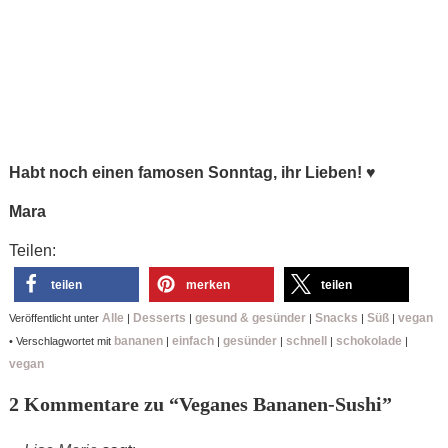
Habt noch einen famosen Sonntag, ihr Lieben!
♥
Mara
Teilen:
teilen
merken
teilen
Alle
Desserts
gesund & gesünder
Snacks
Süß
vegan
Veröffentlicht unter
|
|
|
|
|
bananen
einfach
gesünder
schnell
schokolade
•
Verschlagwortet mit
|
|
|
|
|
vegan
2 Kommentare zu “
Veganes Bananen-Sushi
”