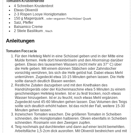
Tomaten-Krustenbrote
4
Schreiben Krustenbrot
Etwas
Olivenöl
2-3
Rispen
Looye Honigtomaten
150
g
Magerquark
, oder veganen Frischkäse/ Quark
Salz, Pfeffer
Balsamico Creme
2
Stiele
Basilikum
, frisch
Anleitungen
Tomaten Foccacia
Für den Hefeteig Mehl in eine Schüssel geben und in der Mitte eine
Mulde formen. Hefe dort hineinbröseln und den Ahornsirup darüber
geben. Etwas des lauwarmen Wassers (nicht mehr als 37° C) über
die Hefe geben. Mit einem dünnen Stäbchen oder Zahnstocher
vorsichtig verrühren, bis sich die Hefe gelöst hat. Dabei etwas Mehl
unterrühren. Zugedeckt etwa 10-15 Minuten gehen lassen. Die Hefe
sollte danach deutlich Blasen werden.
Restliche Zutaten dazugeben und mit den Knethaken des
Handrührgeräts oder der Küchenmaschine etwa 5 Minuten zu einem
geschmeidigen Hefeteig kneten. Ist er zu fest/ trocken, noch etwas
Wasser hinzugeben. Ist er zu feucht, noch etwas Mehl ergänzen.
Zugedeckt rund 45-60 Minuten gehen lassen. Das Volumen des Teigs
sollte sich deutlich erhöht haben. Ist das nicht der Fall, weitere 15-30
Minuten gehen lassen.
Inzwischen Tomaten waschen. Die größeren Tomaten in Scheiben
schneiden, die Honigtomaten halbieren. Oliven ebenfalls in Scheiben
schneiden. Rosmarin von den Zweigen zupfen.
Teig nochmals gut durchkneten und dann auf einer leicht bemehlten.
Arbeitsfläche 1,5-2cm dick ausrollen. Mit Olivenöl bestreichen und mit