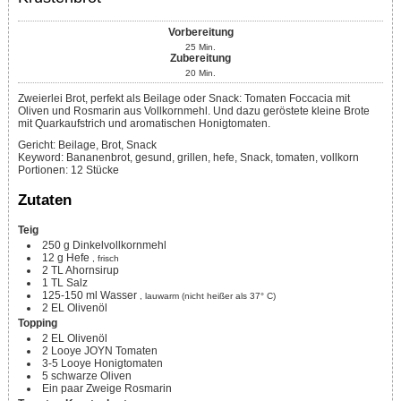
Vorbereitung
25
Min.
Zubereitung
20
Min.
Zweierlei Brot, perfekt als Beilage oder Snack: Tomaten Foccacia mit
Oliven und Rosmarin aus Vollkornmehl. Und dazu geröstete kleine Brote
mit Quarkaufstrich und aromatischen Honigtomaten.
Gericht:
Beilage, Brot, Snack
Keyword:
Bananenbrot, gesund, grillen, hefe, Snack, tomaten, vollkorn
Portionen
:
12
Stücke
Zutaten
Teig
250
g
Dinkelvollkornmehl
12
g
Hefe
, frisch
2
TL
Ahornsirup
1
TL
Salz
125-150
ml
Wasser
, lauwarm (nicht heißer als 37° C)
2
EL
Olivenöl
Topping
2
EL
Olivenöl
2
Looye JOYN Tomaten
3-5
Looye Honigtomaten
5
schwarze Oliven
Ein paar
Zweige
Rosmarin