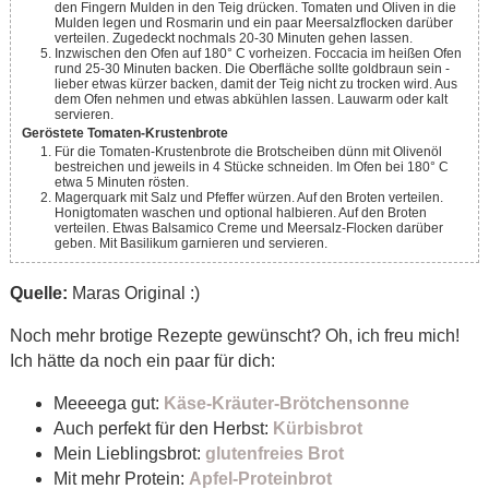
den Fingern Mulden in den Teig drücken. Tomaten und Oliven in die
Mulden legen und Rosmarin und ein paar Meersalzflocken darüber
verteilen. Zugedeckt nochmals 20-30 Minuten gehen lassen.
Inzwischen den Ofen auf 180° C vorheizen. Foccacia im heißen Ofen
rund 25-30 Minuten backen. Die Oberfläche sollte goldbraun sein -
lieber etwas kürzer backen, damit der Teig nicht zu trocken wird. Aus
dem Ofen nehmen und etwas abkühlen lassen. Lauwarm oder kalt
servieren.
Geröstete Tomaten-Krustenbrote
Für die Tomaten-Krustenbrote die Brotscheiben dünn mit Olivenöl
bestreichen und jeweils in 4 Stücke schneiden. Im Ofen bei 180° C
etwa 5 Minuten rösten.
Magerquark mit Salz und Pfeffer würzen. Auf den Broten verteilen.
Honigtomaten waschen und optional halbieren. Auf den Broten
verteilen. Etwas Balsamico Creme und Meersalz-Flocken darüber
geben. Mit Basilikum garnieren und servieren.
Quelle:
Maras Original :)
Noch mehr brotige Rezepte gewünscht? Oh, ich freu mich!
Ich hätte da noch ein paar für dich:
Meeeega gut:
Käse-Kräuter-Brötchensonne
Auch perfekt für den Herbst:
Kürbisbrot
Mein Lieblingsbrot:
glutenfreies Brot
Mit mehr Protein:
Apfel-Proteinbrot