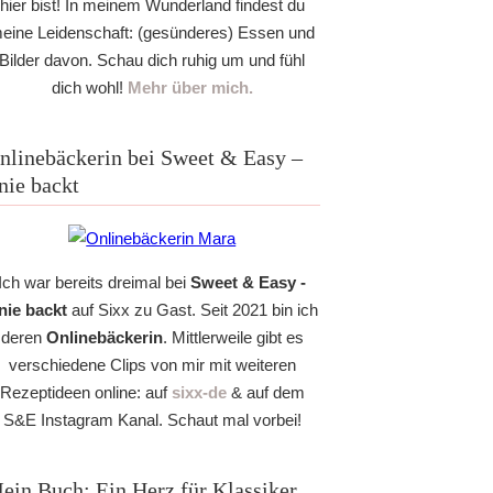
hier bist! In meinem Wunderland findest du
eine Leidenschaft: (gesünderes) Essen und
Bilder davon. Schau dich ruhig um und fühl
dich wohl!
Mehr über mich.
nlinebäckerin bei Sweet & Easy –
nie backt
Ich war bereits dreimal bei
Sweet & Easy -
nie backt
auf Sixx zu Gast. Seit 2021 bin ich
deren
Onlinebäckerin
. Mittlerweile gibt es
verschiedene Clips von mir mit weiteren
Rezeptideen online: auf
sixx-de
& auf dem
S&E Instagram Kanal. Schaut mal vorbei!
ein Buch: Ein Herz für Klassiker