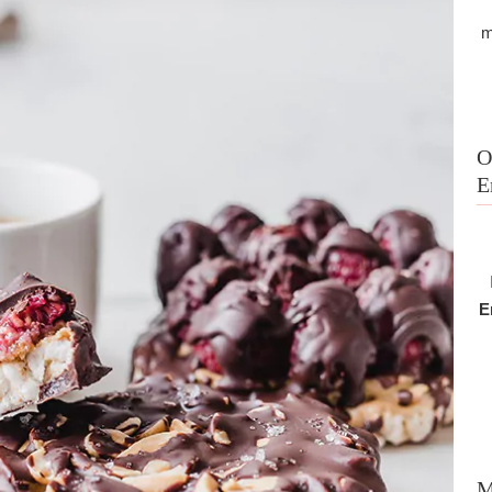
m
O
E
E
M