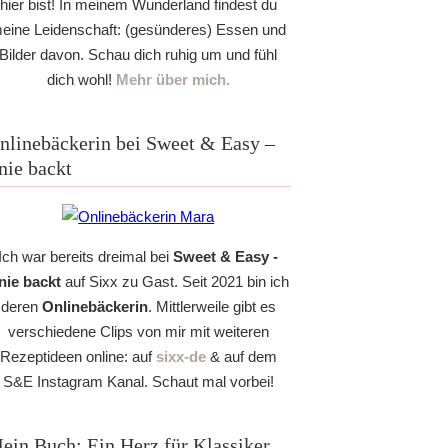
hier bist! In meinem Wunderland findest du
eine Leidenschaft: (gesünderes) Essen und
Bilder davon. Schau dich ruhig um und fühl
dich wohl!
Mehr über mich.
nlinebäckerin bei Sweet & Easy –
nie backt
Ich war bereits dreimal bei
Sweet & Easy -
nie backt
auf Sixx zu Gast. Seit 2021 bin ich
deren
Onlinebäckerin
. Mittlerweile gibt es
verschiedene Clips von mir mit weiteren
Rezeptideen online: auf
sixx-de
& auf dem
S&E Instagram Kanal. Schaut mal vorbei!
ein Buch: Ein Herz für Klassiker