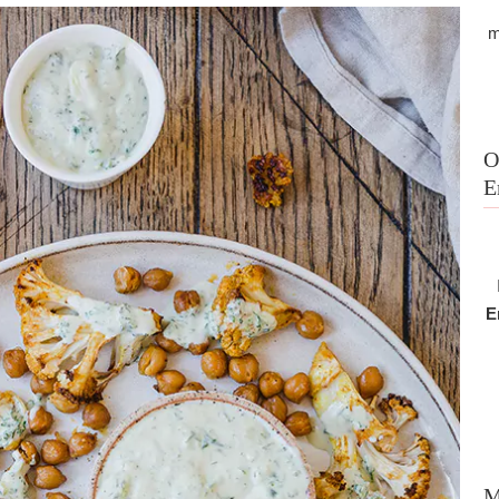
m
O
E
E
M