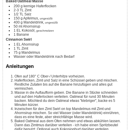
Baked Oatmeal Masse
200
g
kernige Haferflocken
2-3
TL
Zimt
1/2
TL
Salz
150
g
Apfelmus,
ungesüßt
400
g
Mandeldrink,
ungesüßt
50
ml
Ahornsirup
1
EL
Kokosöl,
geschmolzen
1
Banane
Cinnamon Swirl
1
EL
Ahornsirup
1
TL
Zimt
75
g
Mandelmus
Wasser oder Mandeldrink nach Bedarf
Anleitungen
Ofen auf 180° C Ober-/ Unterhitze vorheizen.
Haferflocken, Zimt und Salz in eine Schüssel geben und mischen.
Restliche Zutaten bis auf die Banane hinzufügen und alles gut
vermischen.
Masse in die Auflaufform geben. Die Banane in Stücke schneiden
und auf den Haferlocken verteilen. Oatmeal für rund 30 Minuten
backen. Möchtest du dein Oatmeal etwas "klebriger", backe es 5
Minuten kürzer.
Inzwischen für den Zimt Swirl on top Mandelmus mit Zimt und
Ahornsirup mischen. So viel Wasser (oder Mandeldrink) einrühren,
dass es eine feste, aber streichfähige Masse wird.
Baked Oatmeal aus dem Ofen nehmen und etwas abkühlen lassen.
Dann das Zimtmus darüber verteilen - ich habe einen Spritzbeutel
dafür benutzt. Optional auch Kokosjoghurt darüber verteilen.