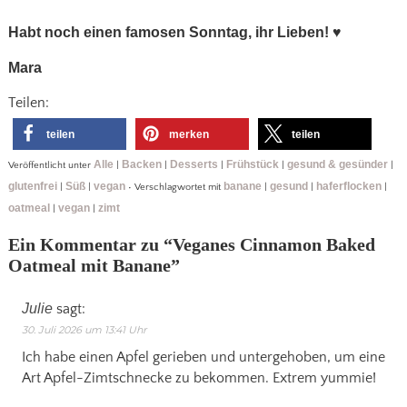
Habt noch einen famosen Sonntag, ihr Lieben!
♥
Mara
Teilen:
teilen
merken
teilen
Alle
Backen
Desserts
Frühstück
gesund & gesünder
Veröffentlicht unter
|
|
|
|
|
glutenfrei
Süß
vegan
banane
gesund
haferflocken
|
|
•
Verschlagwortet mit
|
|
|
oatmeal
vegan
zimt
|
|
Ein Kommentar zu “
Veganes Cinnamon Baked
Oatmeal mit Banane
”
Julie
sagt:
30. Juli 2026 um 13:41 Uhr
Ich habe einen Apfel gerieben und untergehoben, um eine
Art Apfel-Zimtschnecke zu bekommen. Extrem yummie!