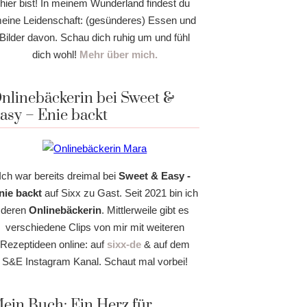
hier bist! In meinem Wunderland findest du
eine Leidenschaft: (gesünderes) Essen und
Bilder davon. Schau dich ruhig um und fühl
dich wohl!
Mehr über mich.
nlinebäckerin bei Sweet &
asy – Enie backt
Ich war bereits dreimal bei
Sweet & Easy -
nie backt
auf Sixx zu Gast. Seit 2021 bin ich
deren
Onlinebäckerin
. Mittlerweile gibt es
verschiedene Clips von mir mit weiteren
Rezeptideen online: auf
sixx-de
& auf dem
S&E Instagram Kanal. Schaut mal vorbei!
ein Buch: Ein Herz für