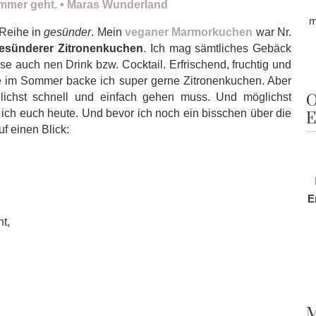
m
-Reihe in
gesünder
. Mein
veganer Marmorkuchen
war Nr.
gesünderer Zitronenkuchen
. Ich mag sämtliches Gebäck
se auch nen Drink bzw. Cocktail. Erfrischend, fruchtig und
de im Sommer backe ich super gerne Zitronenkuchen. Aber
ichst schnell und einfach gehen muss. Und möglichst
O
ich euch heute. Und bevor ich noch ein bisschen über die
E
f einen Blick:
E
t,
M